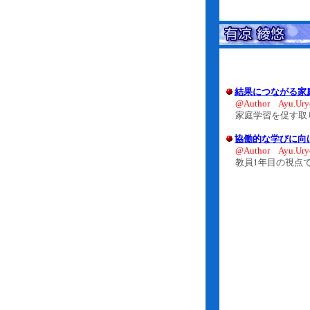
結果につながる家
@Author Ayu.Ur
家庭学習を促す取り
協働的な学びに向
@Author Ayu.Ury
教員1年目の視点で