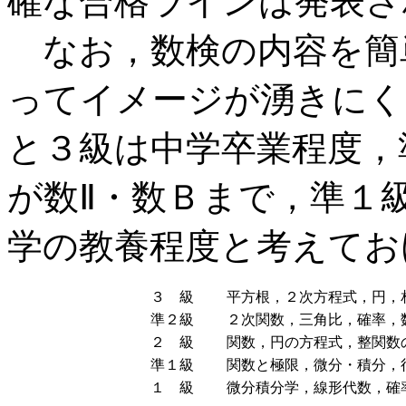
確な合格ラインは発表さ
なお，数検の内容を簡
ってイメージが湧きにく
と３級は中学卒業程度，
が数Ⅱ・数Ｂまで，準１
学の教養程度と考えてお
３ 級
平方根，２次方程式，円，
準２級
２次関数，三角比，確率，
２ 級
関数，円の方程式，整関数
準１級
関数と極限，微分・積分，
１ 級
微分積分学，線形代数，確