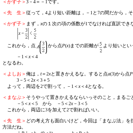
＜かず子＞
3－4＝－1です。
＜先 生＞
従って，4より短い距離は，－1と7の間だから，
＜かず子＞
まず，
x
の１次の項の係数が1でなければ直訳でき
これから，点
から点
P
(
x
)までの距離が
より短いとい
－1＜
x
＜4
となるわ。
＜よしお＞
俺は，
t
＝2
x
と置きかえるな。すると点
a
(3)から点
P
3－5＜2
x
＜3＋5
よって，両辺を2で割って，－1＜
x
＜4となる。
＜まなぶ＞
そうやって置きかえるならいっそのこと，まるご
－5＜
x
＜5 から －5＜2
x
－3＜5
これから，両辺に3を加えて2で割ればいい。
＜先 生＞
どの考え方も面白いけど，今回は「まなぶ法」を
方法だね。