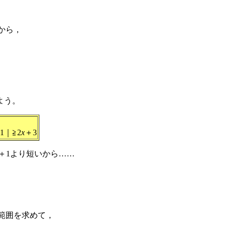
から，
よう。
1｜≧2
x
＋3
＋1より短いから……
通範囲を求めて，