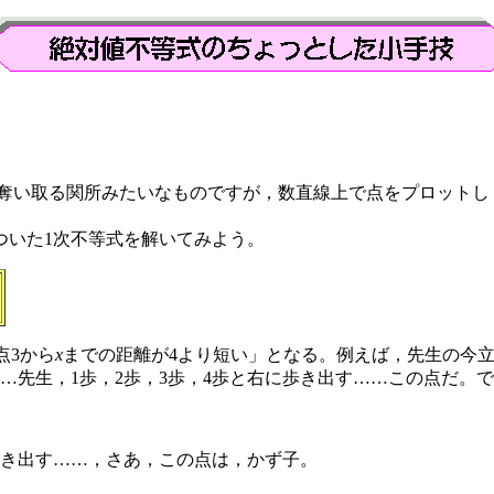
奪い取る関所みたいなものですが，数直線上で点をプロットし
ついた1次不等式を解いてみよう。
点3から
x
までの距離が4より短い」となる。例えば，先生の今立
…先生，1歩，2歩，3歩，4歩と右に歩き出す……この点だ。
歩き出す……，さあ，この点は，かず子。