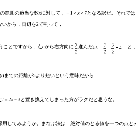
その範囲の適当な数
x
に対して，－1＜
x
＜7となる訳だ。それでは
ないから，両辺を2で割って，
うことですから，点
a
から右方向に
進んだ点
と，
(
t
)までの距離が5より短いという意味だから
と
t
＝2
x
－3と置き換えてしまった方がラクだと思うな。
採用してみようか。まなぶ法は，絶対値のとる値を一つの点と