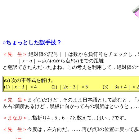
○ちょっとした誤手技？
＜先 生＞
絶対値の記号｜｜は数から負符号をチェックし，
｜
x
－
a
｜⇔点
A
(
a
)から点
P
(
x
)までの距離
と翻訳できたんだったよね。この考えを利用して，絶対値の
ex
) 次の不等式を解け。
(1)｜
x
－3｜＜4 (2) ｜2
x
－3｜＜5 (3) ｜3
x
＋4｜＞2
＜先 生＞
まず(1)だけど，そのまま日本語として読むと，「
左右2箇所あるけど，黒板に向かって右の場所はというと，…
＜まなぶ＞
…指折り4，5，6，7と数えて…はい，7です。
＜先 生＞
今度は，左方向だ。……再び点3の位置に戻って