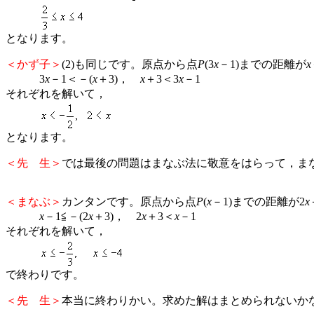
となります。
＜かず子＞
(2)も同じです。原点から点
P
(3
x
－1)までの距離が
x
3
x
－1＜－(
x
＋3)，
x
＋3＜3
x
－1
それぞれを解いて，
となります。
＜先 生＞
では最後の問題はまなぶ法に敬意をはらって，ま
＜まなぶ＞
カンタンです。原点から点
P
(
x
－1)までの距離が2
x
x
－1≦－(2
x
＋3)， 2
x
＋3＜
x
－1
それぞれを解いて，
で終わりです。
＜先 生＞
本当に終わりかい。求めた解はまとめられないか