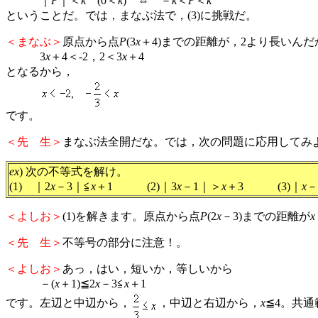
｜
P
｜＜
k
(0＜
k
) ⇔ －
k
＜
P
＜
k
ということだ。では，まなぶ法で，(3)に挑戦だ。
＜まなぶ＞
原点から点
P
(3
x
＋4)までの距離が，2より長いんだ
3
x
＋4＜-2，2＜3
x
＋4
となるから，
です。
＜先 生＞
まなぶ法全開だな。では，次の問題に応用してみ
ex
) 次の不等式を解け。
(1) ｜2
x
－3｜≦
x
＋1 (2)｜3
x
－1｜＞
x
＋3 (3)｜
x
－
＜よしお＞
(1)を解きます。原点から点
P
(2
x
－3)までの距離が
x
＜先 生＞
不等号の部分に注意！。
＜よしお＞
あっ，はい，短いか，等しいから
－(
x
＋1)≦2
x
－3≦
x
＋1
です。左辺と中辺から，
，中辺と右辺から，
x
≦4。共