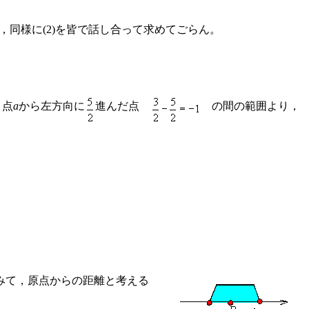
，同様に(2)を皆で話し合って求めてごらん。
点
a
から左方向に
進んだ点
の間の範囲より，
みて，原点からの距離と考える