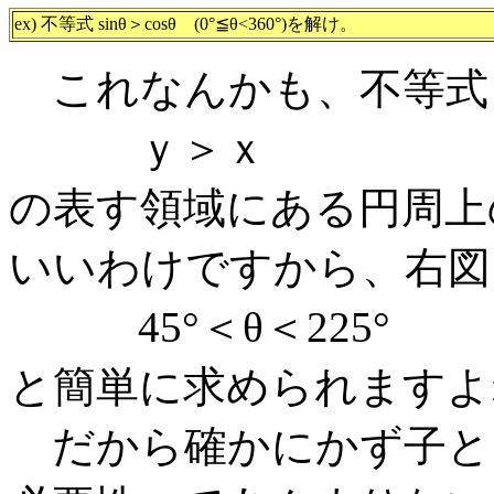
ex) 不等式 sinθ＞cosθ (0°≦θ<360°)を解け。
これなんかも、不等式
ｙ＞ｘ
の表す領域にある円周上
いいわけですから、右図
45°＜θ＜225°
と簡単に求められますよ
だから確かにかず子と