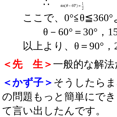
∴
ここで、0°≦θ≦360°よ
θ－60°＝30°，15
以上より、θ＝90°，2
＜先 生＞
一般的な解法
＜かず子＞
そうしたらま
の問題もっと簡単にでき
て言い出したんです。