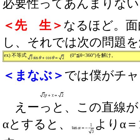
必要性ってあんまりない
＜先 生＞
なるほど。面
し、それでは次の問題を
ex) 不等式
(0°≦θ<360°)を解け。
＜まなぶ＞
では僕がチャ
えーっと、この直線が
αとすると、
よりα＝