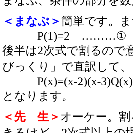
まなぶ、条件の部分を数
＜まなぶ＞
簡単です。ま
P(1)=2 ………①
後半は2次式で割るので
びっくり」で直訳して、
P(x)=(x-2)(x-3)
となります。
＜先 生＞
オーケー。割
きるけど、2次式以上の