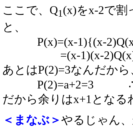
ここで、Q
(x)をx-2
1
と、
P(x)=(x-1){(x-2)Q(x
=(x-1)(x-2)Q(x)+a
あとはP(2)=3なんだから
P(2)=a+2=3 ∴
だから余りはx+1となる
＜まなぶ＞
やるじゃん、