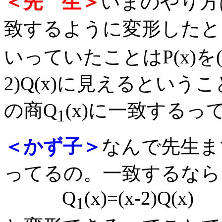
＜先 生＞
いまのやり方
致するように変形したと
いっていたことはP(x)を(x
2)Q(x)に見えるとい
の商Q
(x)に一致する
1
＜かず子＞
なんで先生ま
ってるの。一致するなら
Q
(x)=(x-2)Q(x)
1