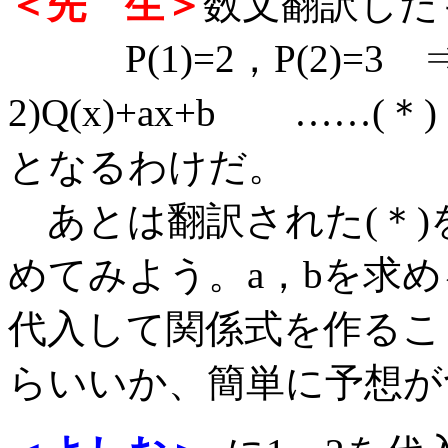
＜先 生＞
数文翻訳した
P(1)=2，P(2)=3 ⇒ P(
2)Q(x)+ax+b ……(＊)
となるわけだ。
あとは翻訳された(＊)を
めてみよう。a，bを求
代入して関係式を作るこ
らいいか、簡単に予想が