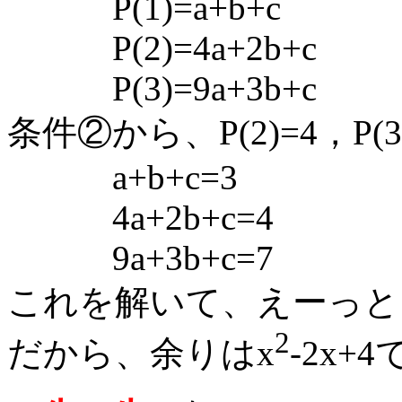
P(1)=a+b+c
P(2)=4a+2b+c
P(3)=9a+3b+c
条件②から、P(2)=4，P(
a+b+c=3
4a+2b+c=4
9a+3b+c=7
これを解いて、えーっと、…
2
だから、余りはx
-2x+