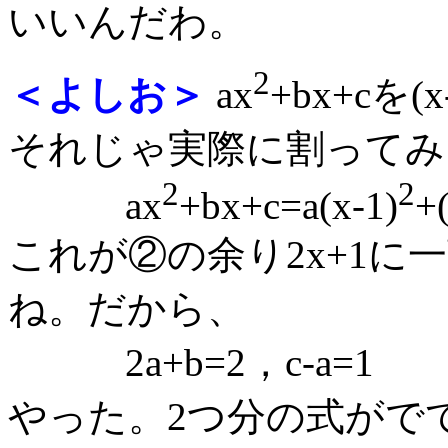
いいんだわ。
2
＜よしお＞
ax
+bx+cを(x
それじゃ実際に割ってみ
2
2
ax
+bx+c=a(x-1)
+
これが②の余り2x+1
ね。だから、
2a+b=2，c-a=1
やった。2つ分の式がで