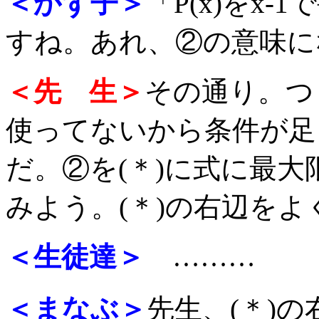
＜かず子＞
「P(x)をx
すね。あれ、②の意味に
＜先 生＞
その通り。つ
使ってないから条件が足
だ。②を(＊)に式に最
みよう。(＊)の右辺を
＜生徒達＞
………
＜まなぶ＞
先生、(＊)の右辺