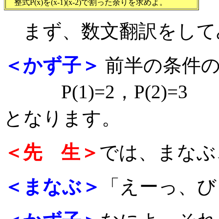
整式P(x)を(x-1)(x-2)で割った余りを求めよ。
まず、数文翻訳をして
＜かず子＞
前半の条件の
P(1)=2，P(2)=3
となります。
＜先 生＞
では、まなぶ
＜まなぶ＞
「えーっ、び