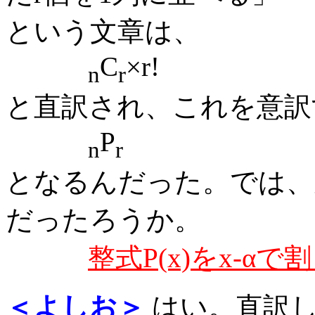
という文章は、
C
×r!
n
r
と直訳され、これを意訳
P
n
r
となるんだった。では、
だったろうか。
整式P(x)をx-α
＜よしお＞
はい。直訳したP