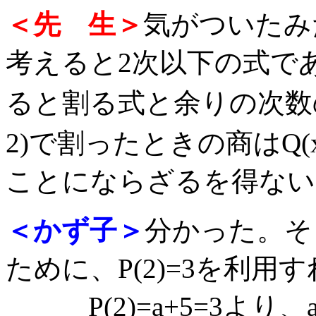
＜先 生＞
気がついたみ
考えると2次以下の式で
ると割る式と余りの次数の関
2)で割ったときの商はQ(x)
ことにならざるを得ない
＜かず子＞
分かった。そ
ために、P(2)=3を利
P(2)=a+5=3より、a