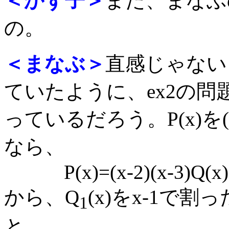
＜かず子＞
また、まなぶ
の。
＜まなぶ＞
直感じゃない
ていたように、ex2の
っているだろう。P(x)を(x
なら、
P(x)=(x-2)(x-3)Q(x)
から、Q
(x)をx-1で割
1
と、