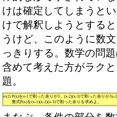
けは確定してしまうとい
けで解釈しようとすると
うけど、このように数文
っきりする。数学の問題
含めて考えた方がラクと
題。
ex2) P(x)をx-1で割った余りが3，(x-2)(x-3)で割った余りが3
整式P(x)を(x-1)(x-2)(x-3)で割った余りを求めよ。