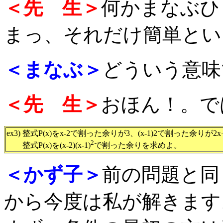
＜先 生＞
何かまなぶひ
まっ、それだけ簡単とい
＜まなぶ＞
どういう意味
＜先 生＞
おほん！。で
ex3) 整式P(x)をx-2で割った余りが3、(x-1)2で割った余りが
2
整式P(x)を(x-2)(x-1)
で割った余りを求めよ。
＜かず子＞
前の問題と同
から今度は私が解きます