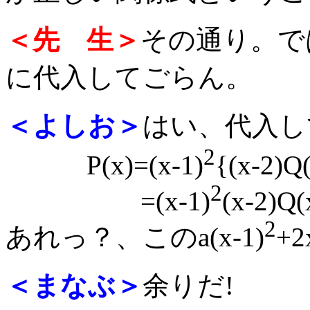
＜先 生＞
その通り。で
に代入してごらん。
＜よしお＞
はい、代入し
2
P(x)=(x-1)
{(x-2)Q
2
=(x-1)
(x-2)Q(
2
あれっ？、このa(x-1)
+
＜まなぶ＞
余りだ!