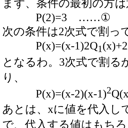
まず、条件の最初の方は
P(2)=3 ……①
次の条件は2次式で割っ
P(x)=(x-1)2Q
(x
1
となるわ。3次式で割る
り、
2
P(x)=(x-2)(x-1)
Q(x
あとは、xに値を代入して
で、代入する値はもちろん