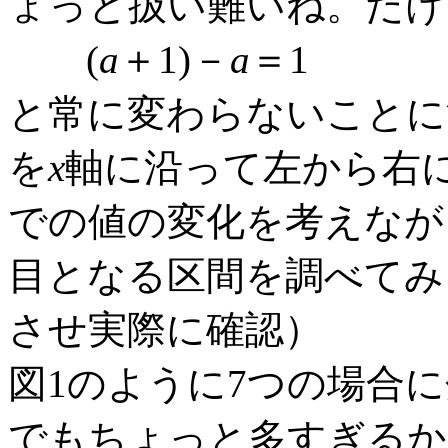
ょっと扱い難いね。だけ
(
a
＋1)－
a
＝1
と常に変わらないことに
を
x
軸に沿って左から右
での値の変化を考えなが
目となる区間を調べてみ
させ実際に確認）
図1のように7つの場合
でもちょっと多すぎるか