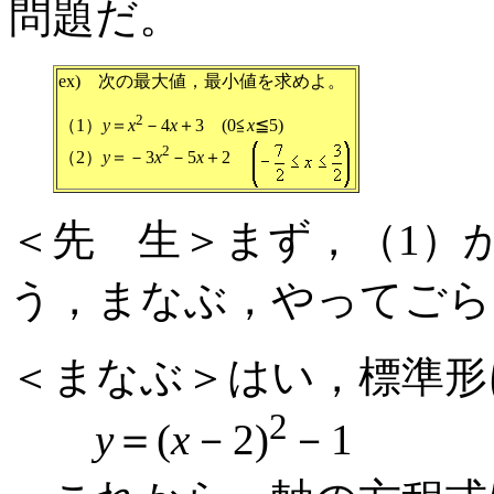
問題だ。
ex) 次の最大値，最小値を求めよ。
2
（1）
y
＝
x
－4
x
＋3 (0≦
x
≦5)
2
（2）
y
＝－3
x
－5
x
＋2
＜先 生＞まず，（1）
う，まなぶ，やってごら
＜まなぶ＞はい，標準形
2
y
＝(
x
－2)
－1