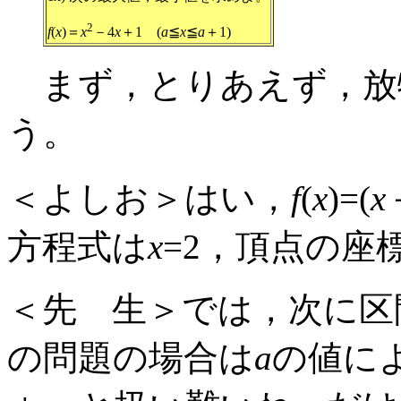
2
f
(
x
)＝
x
－4
x
＋1 (
a
≦
x
≦
a
＋1)
まず，とりあえず，放
う。
＜よしお＞はい，
f
(
x
)=(
x
方程式は
x
=2，頂点の座標
＜先 生＞では，次に区
の問題の場合は
a
の値に