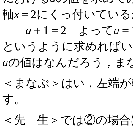
軸
x
＝2にくっ付いている
a
＋1＝2 よって
a
＝
というように求めればい
a
の値はなんだろう，ま
＜まなぶ＞はい，左端が
す。
＜先 生＞では②の場合