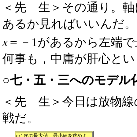
＜先 生＞その通り。軸
あるか見ればいいんだ。
x
＝－1があるから左端
何事も，中庸が肝心とい
○七・五・三へのモデル
＜先 生＞今日は放物線
戦だ。
ex) 次の最大値，最小値を求めよ。