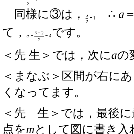
同様に③は，
∴
a
て，
です。
＜先 生＞では，次に
a
の
＜まなぶ＞区間が右にあ
くなってます。
＜先 生＞では，最後に
点を
m
として図に書き入