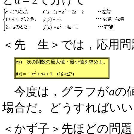
＜先 生＞では，応用問
ex) 次の関数の最大値・最小値を求めよ。
2
f
(
x
)＝－
x
＋
ax
＋1 (1≦
x
≦3)
今度は，グラフが
a
の
場合だ。どうすればいい
＜かず子＞先ほどの問題