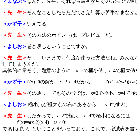
＜まなぶ＞
なんだ、先生。それなら最初からその方法で説明
＜先 生＞
そんなことしたらただでさえ計算が苦手なまなぶ
＜かず子＞
いえてる。
＜先 生＞
その方法のポイントは、プレビューだ。
＜よしお＞
巻き戻しということですか。
＜先 生＞
そう、いままでも何度か使った方法だね。みんな
してしまうんだ。
具体的に示そう。題意のように、x=2で極小値，x=4で極大値
＜かず子＞
f'(x)=0の解が、x=2,x=4だから、……f'(x)=a(x-2)(x
＜先 生＞
その通り。でもその形では、x=2で極小、x=4
＜よしお＞
極小点が極大点の右にあるから、a＜0ですね。
＜先 生＞
したがって、x=2で極大、x=4で極小になるには
f'(x)=a(x-2)(x-4) (a＜0)
であればいいということをいっておく。これで、増減表を書