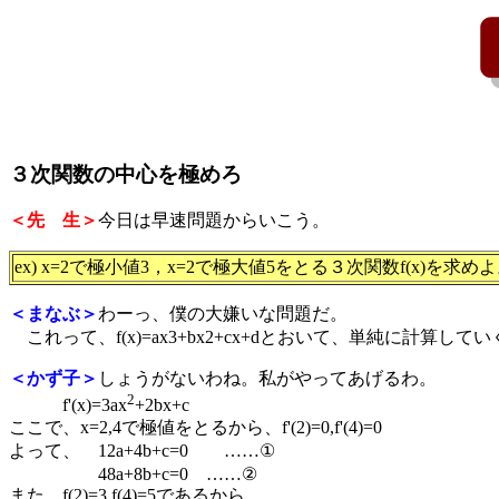
３次関数の中心を極めろ
＜先 生＞
今日は早速問題からいこう。
ex) x=2で極小値3，x=2で極大値5をとる３次関数f(x)を求め
＜まなぶ＞
わーっ、僕の大嫌いな問題だ。
これって、f(x)=ax3+bx2+cx+dとおいて、単純に計算し
＜かず子＞
しょうがないわね。私がやってあげるわ。
2
f'(x)=3ax
+2bx+c
ここで、x=2,4で極値をとるから、f'(2)=0,f'(4)=0
よって、 12a+4b+c=0 ……①
48a+8b+c=0 ……②
また、f(2)=3,f(4)=5であるから、