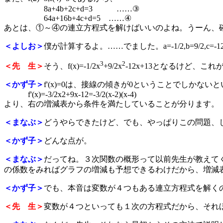
8a+4b+2c+d=3 ……③
64a+16b+4c+d=5 ……④
あとは、①～④の連立方程式を解けばいいのよね。うーん、
＜よしお＞
僕が計算するよ。……でました。a=-1/2,b=9/2,
3
2
＜先 生＞
そう、f(x)=-1/2x
+9/2x
-12x+13となるけど、
＜かず子＞
f'(x)=0は、接線の傾きが0ということでしかな
f'(x)=-3/2x2+9x-12=-3/2(x-2)(x-4)
より、右の増減表から条件を満たしていることが分ります。
＜まなぶ＞
どうやらできたけど、でも、やっぱりこの問題、
＜かず子＞
どんな点が。
＜まなぶ＞
だってね。３次関数の概形って以前先生が教えて
の係数をみればグラフの増減も予想できるわけだから、増減
＜かず子＞
でも、本音は変数が４つもある連立方程式を解く
＜先 生＞
変数が４つといっても１次の方程式だから、それ