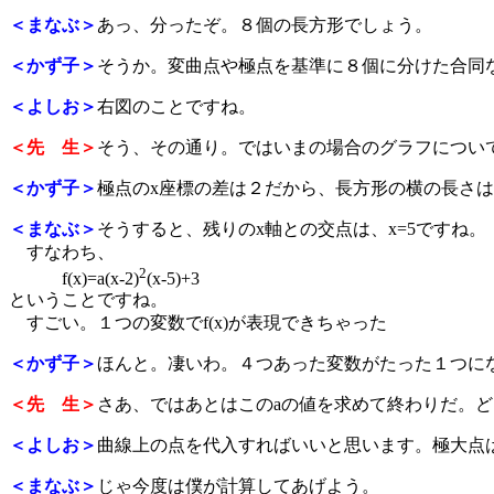
＜まなぶ＞
あっ、分ったぞ。８個の長方形でしょう。
＜かず子＞
そうか。変曲点や極点を基準に８個に分けた合同
＜よしお＞
右図のことですね。
＜先 生＞
そう、その通り。ではいまの場合のグラフについ
＜かず子＞
極点のx座標の差は２だから、長方形の横の長さ
＜まなぶ＞
そうすると、残りのx軸との交点は、x=5ですね。
すなわち、
2
f(x)=a(x-2)
(x-5)+3
ということですね。
すごい。１つの変数でf(x)が表現できちゃった
＜かず子＞
ほんと。凄いわ。４つあった変数がたった１つに
＜先 生＞
さあ、ではあとはこのaの値を求めて終わりだ。
＜よしお＞
曲線上の点を代入すればいいと思います。極大点は
＜まなぶ＞
じゃ今度は僕が計算してあげよう。