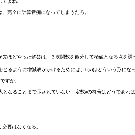
してよね。
は、完全に計算音痴になってしまうだろ。
が先ほどやった解答は、３次関数を微分して極値となる点を調
をとるように増減表がかけるためには、f'(x)はどういう形に
-4)ですか。
で極大となることまで示されていない。定数aの符号はどうであれ
く必要はなくなる。