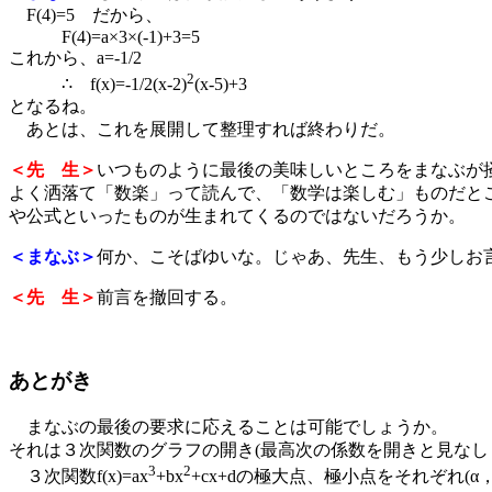
F(4)=5 だから、
F(4)=a×3×(-1)+3=5
これから、a=-1/2
2
∴ f(x)=-1/2(x-2)
(x-5)+3
となるね。
あとは、これを展開して整理すれば終わりだ。
＜先 生＞
いつものように最後の美味しいところをまなぶが
よく洒落て「数楽」って読んで、「数学は楽しむ」ものだと
や公式といったものが生まれてくるのではないだろうか。
＜まなぶ＞
何か、こそばゆいな。じゃあ、先生、もう少しお
＜先 生＞
前言を撤回する。
あとがき
まなぶの最後の要求に応えることは可能でしょうか。
それは３次関数のグラフの開き(最高次の係数を開きと見なし
3
2
３次関数f(x)=ax
+bx
+cx+dの極大点、極小点をそれぞれ(α，