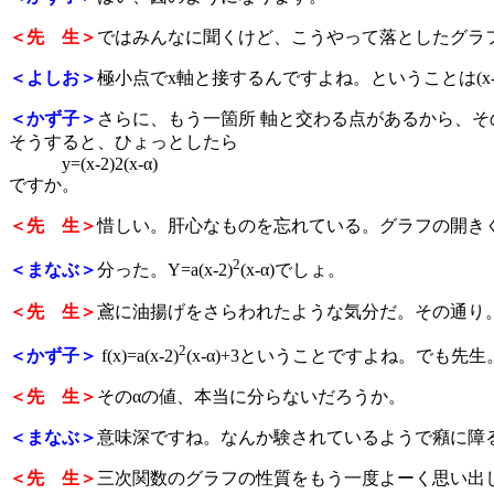
＜先 生＞
ではみんなに聞くけど、こうやって落としたグラ
＜よしお＞
極小点でx軸と接するんですよね。ということは(x-
＜かず子＞
さらに、もう一箇所 軸と交わる点があるから、その交
そうすると、ひょっとしたら
y=(x-2)2(x-α)
ですか。
＜先 生＞
惜しい。肝心なものを忘れている。グラフの開き
2
＜まなぶ＞
分った。Y=a(x-2)
(x-α)でしょ。
＜先 生＞
鳶に油揚げをさらわれたような気分だ。その通り
2
＜かず子＞
f(x)=a(x-2)
(x-α)+3ということですよね。でも
＜先 生＞
そのαの値、本当に分らないだろうか。
＜まなぶ＞
意味深ですね。なんか験されているようで癪に障
＜先 生＞
三次関数のグラフの性質をもう一度よーく思い出