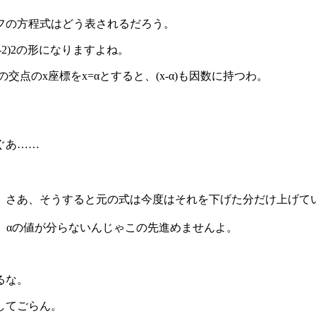
フの方程式はどう表されるだろう。
2)2の形になりますよね。
点のx座標をx=αとすると、(x-α)も因数に持つわ。
ぐあ……
。さあ、そうすると元の式は今度はそれを下げた分だけ上げて
先生。αの値が分らないんじゃこの先進めませんよ。
るな。
してごらん。