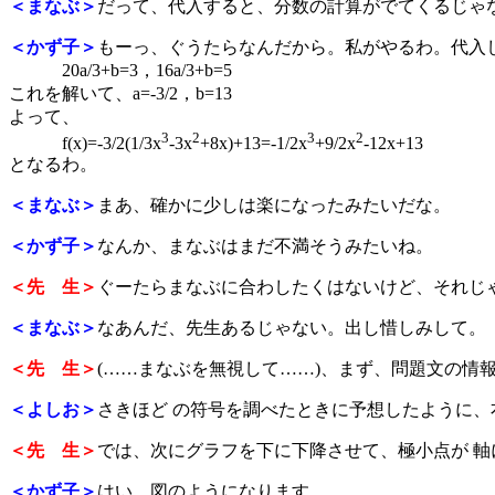
＜まなぶ＞
だって、代入すると、分数の計算がでてくるじゃ
＜かず子＞
もーっ、ぐうたらなんだから。私がやるわ。代入
20a/3+b=3，16a/3+b=5
これを解いて、a=-3/2，b=13
よって、
3
2
3
2
f(x)=-3/2(1/3x
-3x
+8x)+13=-1/2x
+9/2x
-12x+13
となるわ。
＜まなぶ＞
まあ、確かに少しは楽になったみたいだな。
＜かず子＞
なんか、まなぶはまだ不満そうみたいね。
＜先 生＞
ぐーたらまなぶに合わしたくはないけど、それじ
＜まなぶ＞
なあんだ、先生あるじゃない。出し惜しみして。
＜先 生＞
(……まなぶを無視して……)、まず、問題文の情
＜よしお＞
さきほど の符号を調べたときに予想したように
＜先 生＞
では、次にグラフを下に下降させて、極小点が 
＜かず子＞
はい、図のようになります。