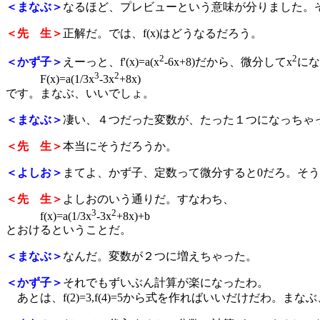
＜まなぶ＞
なるほど、プレビューという意味が分りました。そ
＜先 生＞
正解だ。では、f(x)はどうなるだろう。
2
2
＜かず子＞
えーっと、f'(x)=a(x
-6x+8)だから、微分してx
にな
3
2
F(x)=a(1/3x
-3x
+8x)
です。まなぶ、いいでしょ。
＜まなぶ＞
凄い、４つだった変数が、たった１つになっちゃ
＜先 生＞
本当にそうだろうか。
＜よしお＞
まてよ、かず子、定数って微分すると0だろ。そ
＜先 生＞
よしおのいう通りだ。すなわち、
3
2
f(x)=a(1/3x
-3x
+8x)+b
とおけるということだ。
＜まなぶ＞
なんだ。変数が２つに増えちゃった。
＜かず子＞
それでもずいぶん計算が楽になったわ。
あとは、f(2)=3,f(4)=5から式を作ればいいだけだわ。ま