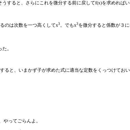
うすると、さらにこれを微分する前に戻してf(x)を求めれば
3
3
るのは次数を一つ高くしてx
。でもx
を微分すると係数が３に
った。
うすると、いまかず子が求めた式に適当な定数をくっつけてお
なぶ、やってごらんよ。