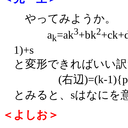
やってみようか。
3
2
a
=ak
+bk
+ck+d
k
1)+s
と変形できればいい訳
(右辺)=(k-1){pk(k
とみると、sはなにを
＜よしお＞