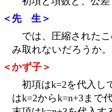
初項と項数と、公差
＜先 生＞
では、圧縮されたこの式
み取れないだろうか。
＜かず子＞
初項はk=2を代入し
はk=2からk=n+3ま
末項はk=n+3を代入す