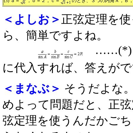
(3) ａ＝
，ｂ＝２，ｃ＝
のとき、３つの内角Ａ，Ｂ
＜よしお＞
正弦定理を使
ら、簡単ですよね。
……(*)
に代入すれば、答えがで
＜まなぶ＞
そうだよな。
めよって問題だと、正弦
弦定理を使うんだかごち