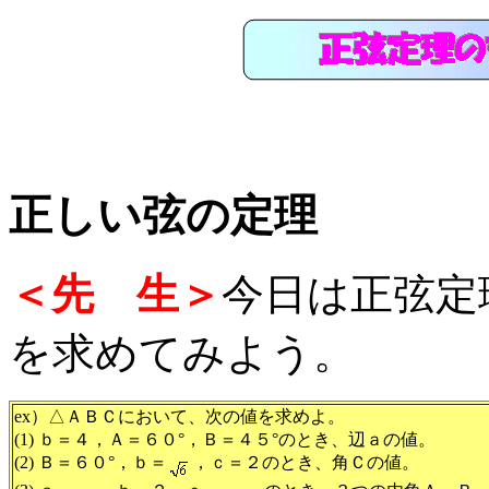
正しい弦の定理
＜先 生＞
今日は正弦定
を求めてみよう。
ex）△ＡＢＣにおいて、次の値を求めよ。
(1) ｂ＝４，Ａ＝６０°，Ｂ＝４５°のとき、辺ａの値。
(2) Ｂ＝６０°，ｂ＝
，ｃ＝２のとき、角Ｃの値。