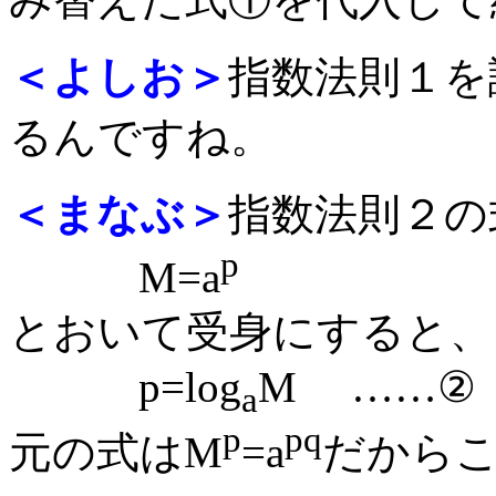
＜よしお＞
指数法則１を
るんですね。
＜まなぶ＞
指数法則２の
p
M=a
とおいて受身にすると、
p=log
M ……②
a
p
pq
元の式はM
=a
だから