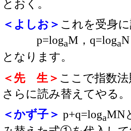
とおく。
＜よしお＞
これを受身に
p=log
M，q=log
a
a
となります。
＜先 生＞
ここで指数法
さらに読み替えてやる。
＜かず子＞
p+q=log
MN
a
み替えた式①を代入して