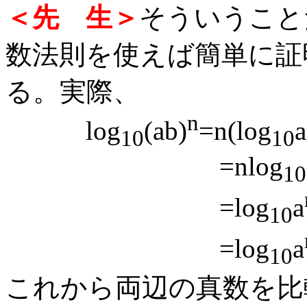
＜先 生＞
そういうこと
数法則を使えば簡単に証
る。実際、
n
log
(ab)
=n(log
a
10
10
=nlog
10
=log
a
10
=log
a
10
これから両辺の真数を比