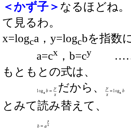
＜かず子＞
なるほどね。
て見るわ。
x=log
a，y=log
bを指数
c
c
x
y
a=c
，b=c
……
もともとの式は、
だから、
とみて読み替えて、