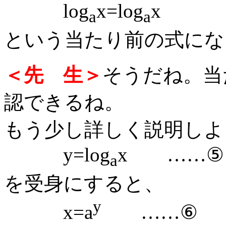
log
x=log
x
a
a
という当たり前の式にな
＜先 生＞
そうだね。当
認できるね。
もう少し詳しく説明しよ
y=log
x ……⑤
a
を受身にすると、
y
x=a
……⑥