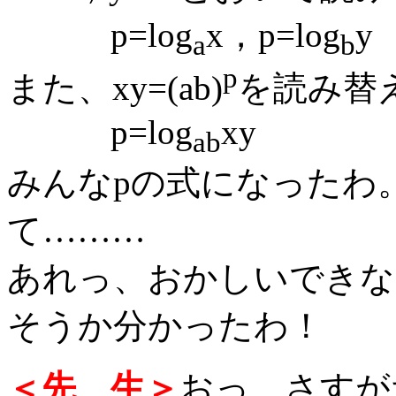
p=log
x，p=log
y
a
b
p
また、xy=(ab)
を読み替
p=log
xy
ab
みんなpの式になったわ
て………
あれっ、おかしいできな
そうか分かったわ！
＜先 生＞
おっ、さすが