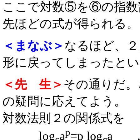
ここで対数⑤を⑥の指数
先ほどの式が得られる。
＜まなぶ＞
なるほど、２
形に戻ってしまったとい
＜先 生＞
その通りだ。
の疑問に応えてよう。
対数法則２の関係式を
p
log
a
=p log
a 
c
c