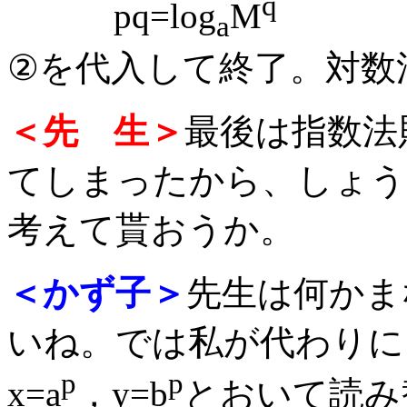
q
pq=log
M
a
②を代入して終了。対数
＜先 生＞
最後は指数法
てしまったから、しょう
考えて貰おうか。
＜かず子＞
先生は何かま
いね。では私が代わりに
p
p
x=a
，y=b
とおいて読み