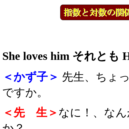
She loves him それとも He 
＜かず子＞
先生、ちょっ
ですか。
＜先 生＞
なに！、なん
か？