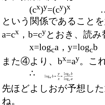
x
y
y
x
(c
)
=(c
)
…
という関係であることを
x
y
a=c
，b=c
とおき、読み
x=log
a，y=log
b
c
c
x
y
また④より、b
=a
。これ
∴
先ほどよしおが予想した
ね。