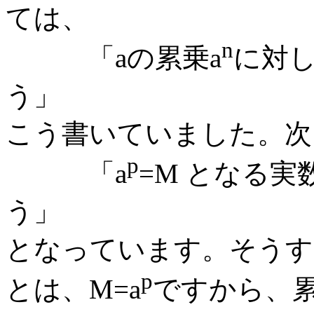
ては、
n
「aの累乗a
に対
う」
こう書いていました。次
p
「a
=M となる実
う」
となっています。そうす
p
とは、M=a
ですから、