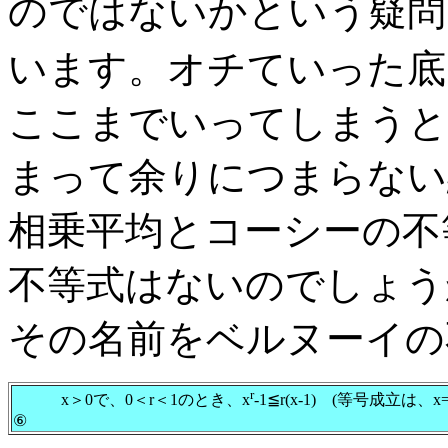
のではないかという疑問
います。オチていった底
ここまでいってしまうと
まって余りにつまらない
相乗平均とコーシーの不
不等式はないのでしょう
その名前をベルヌーイの
r
x＞0で、0＜r＜1のとき、x
-1≦r(x-1) (等号成立
⑥