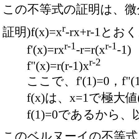
この不等式の証明は、微
r
証明)f(x)=x
-rx+r-1とお
r-1
r-1
f'(x)=rx
-r=r(x
-1)
r-2
f"(x)=r(r-1)x
ここで、f'(1)=0，f"
f(x)は、x=1で極大値(
f(1)=0であるから、以
このベルヌーイの不等式