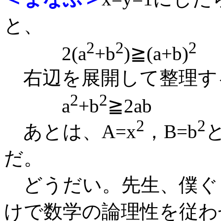
と、
2
2
2
2(a
+b
)≧(a+b)
右辺を展開して整理す
2
2
a
+b
≧2ab
2
2
あとは、A=x
，B=b
だ。
どうだい。先生、僕ぐ
けで数学の論理性を従わ