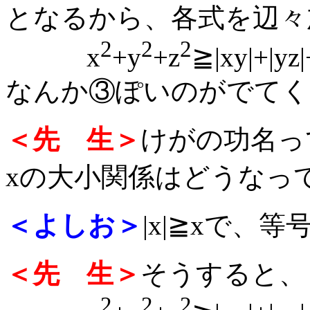
となるから、各式を辺々
2
2
2
x
+y
+z
≧|xy|+|yz|
なんか③ぽいのがでてく
＜先 生＞
けがの功名っ
xの大小関係はどうなっ
＜よしお＞
|x|≧xで、
＜先 生＞
そうすると、
2
2
2