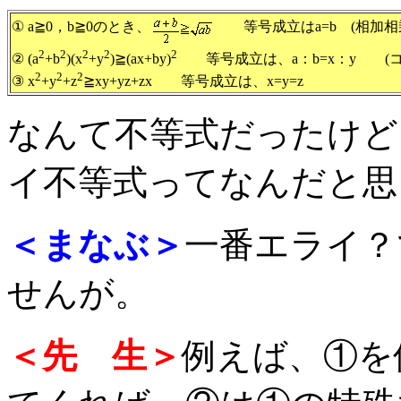
① a≧0，b≧0のとき、
等号成立はa=b (相加相
2
2
2
2
2
② (a
+b
)(x
+y
)≧(ax+by)
等号成立は、a：b=x：y (コ
2
2
2
③ x
+y
+z
≧xy+yz+zx 等号成立は、x=y=z
なんて不等式だったけど
イ不等式ってなんだと思
＜まなぶ＞
一番エライ？
せんが。
＜先 生＞
例えば、①を