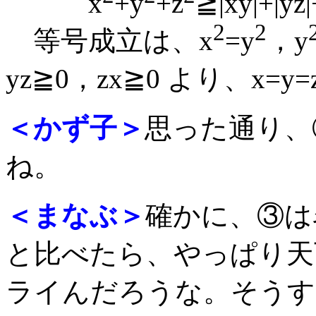
x
+y
+z
≧|xy|+|yz
2
2
等号成立は、x
=y
，y
yz≧0，zx≧0 より、x=
＜かず子＞
思った通り、
ね。
＜まなぶ＞
確かに、③は
と比べたら、やっぱり天
ライんだろうな。そうす