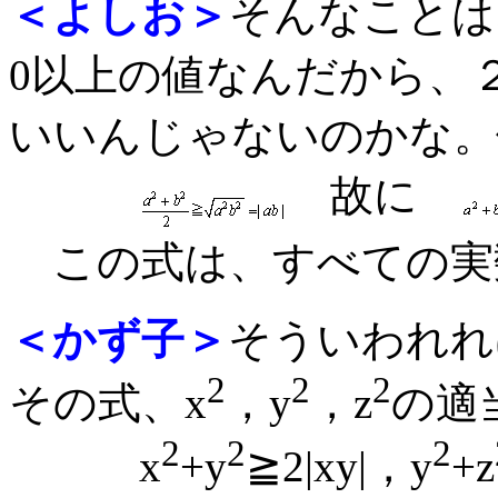
＜よしお＞
そんなことは
0以上の値なんだから、
いいんじゃないのかな。
故に
この式は、すべての実数
＜かず子＞
そういわれれ
2
2
2
その式、x
，y
，z
の適
2
2
2
x
+y
≧2|xy|，y
+z