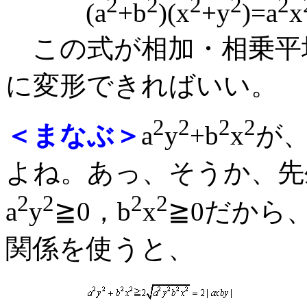
2
2
2
2
2
(a
+b
)(x
+y
)=a
x
この式が相加・相乗平均の
に変形できればいい。
2
2
2
2
＜まなぶ＞
a
y
+b
x
が、
よね。あっ、そうか、先
2
2
2
2
a
y
≧0，b
x
≧0だから
関係を使うと、