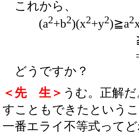
これから、
2
2
2
2
2
(a
+b
)(x
+y
)≧a
≧
=(ax+b
どうですか？
＜先 生＞
うむ。正解だ
すこともできたというこ
一番エライ不等式ってど