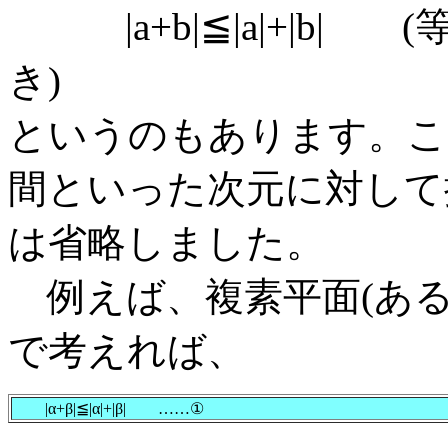
|a+b|≦|a|+|b|
き)
というのもあります。こ
間といった次元に対して
は省略しました。
例えば、複素平面(ある
で考えれば、
|α+β|≦|α|+|β| ……①