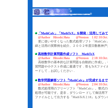
「MathCalc」「MathTeX」を開発・活用してみて
@Author Hitoshi.Hata @Version 1.02:10.Oct
更に使いやすくなった数式処理ソフト「MahCalc
緯と活用の実際例を紹介。２００２年度日数教神戸
高校数学計算問題作成ソフト MathTeX
@Author Hitoshi.Hata @Version 2.18:10.Oct
高校数学の基本的な計算問題を自動的に作成し，それ
習問題や小テスト作成に最適です．答もTeXファ
ードして，お試しください．
数学問題解答ソフト『MathCalc』が完成するまで
@Author Hitoshi.Hata @Version 2.04:10.Oct
数式処理用のフリーソフト『MathCalc』。整
処理が可能です。是非，ダウンロー ドして御活用下
ファイルとして出力する『MathTeX 2.18』もダ