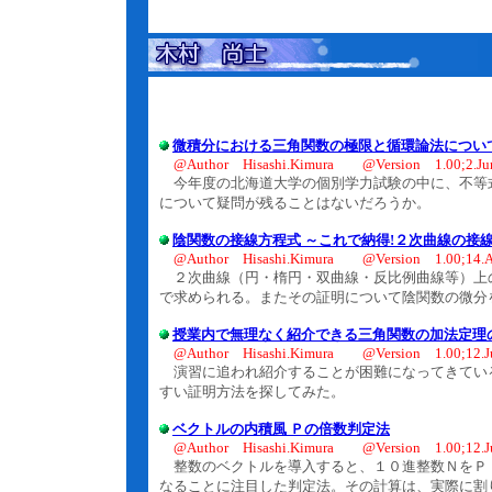
微積分における三角関数の極限と循環論法につい
@Author Hisashi.Kimura @Version 1.00;2.Ju
今年度の北海道大学の個別学力試験の中に、不等式
について疑問が残ることはないだろうか。
陰関数の接線方程式 ～これで納得!２次曲線の接
@Author Hisashi.Kimura @Version 1.00;14.A
２次曲線（円・楕円・双曲線・反比例曲線等）上
で求められる。またその証明について陰関数の微分
授業内で無理なく紹介できる三角関数の加法定理
@Author Hisashi.Kimura @Version 1.00;12.J
演習に追われ紹介することが困難になってきてい
すい証明方法を探してみた。
ベクトルの内積風 Ｐの倍数判定法
@Author Hisashi.Kimura @Version 1.00;12.J
整数のベクトルを導入すると、１０進整数ＮをＰ
なることに注目した判定法。その計算は、実際に割