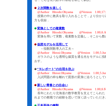
２次関数を楽しく
@Author Hitoshi.Ohyama @Version 1.00;17.S
授業の中に教具を取り入れることで，より分かり
方も収録．
変換としての複素数
@Author Hitoshi.Ohyama @Version 1.00;6.A
変換を用いて実数，複素数を定義し，そこから数
仮想モデルを活用して
～指数関数導入の工夫～
@Author Hirosi.Ohyama @Version 1.00;5.Jun
ガラスのような透明な媒質を通る光をモデルに指
おす。
“Ｎレポート”の出現を欣ぶ
@Author Hirosi.Ohyama @Version 1.00;5.Jun
入試問題の枠を離れて図形の変身に迫ろうとして
新しい青春との出会い
@Author Hitoshi.Ohyama @Version 1.00;6.Fe
長年にわたり北海道の数学教育を支えてこられた
れまでの教職での経験を思いで深く語っていただき
正多面体の種類