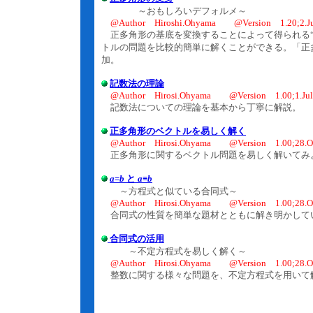
～おもしろいデフォルメ～
@Author Hiroshi.Ohyama @Version 1.20;2.Ju
正多角形の基底を変換することによって得られる“
トルの問題を比較的簡単に解くことができる。「正
加。
記数法の理論
@Author Hirosi.Ohyama @Version 1.00;1.Jul
記数法についての理論を基本から丁寧に解説。
正多角形のベクトルを易しく解く
@Author Hirosi.Ohyama @Version 1.00;28.Oc
正多角形に関するベクトル問題を易しく解いてみ
a
=
b
と
a
≡
b
～方程式と似ている合同式～
@Author Hirosi.Ohyama @Version 1.00;28.Oc
合同式の性質を簡単な題材とともに解き明かして
合同式の活用
～不定方程式を易しく解く～
@Author Hirosi.Ohyama @Version 1.00;28.Oc
整数に関する様々な問題を、不定方程式を用いて