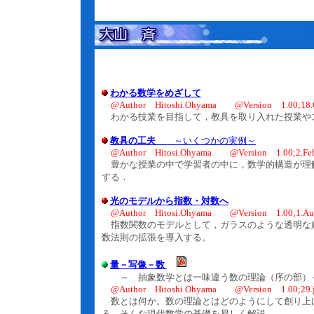
わかる数学をめざして
@Author Hitoshi.Ohyama @Version 1.00;18.O
わかる技業を目指して，教具を取り入れた授業や
教具の工夫
～いくつかの実例～
@Author Hitosi.Ohyama @Version 1.00;2.Feb
豊かな授業の中で学習者の中に，数学的構造が理
する．
光のモデルから指数・対数へ
@Author Hitosi.Ohyama @Version 1.00;1.Au
指数関数のモデルとして，ガラスのような透明な
数法則の拡張を導入する。
量－写像－数
～ 抽象数学とは一味違う数の理論（序の部）
@Author Hitoshi.Ohyama @Version 1.00;29.j
数とは何か。数の理論とはどのようにして創り上
る，そんな現代数学の基礎を易しく解説。