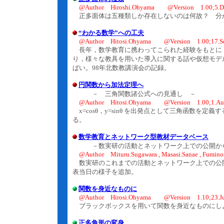
@Author Hiroshi.Ohyama @Version 1.00;5.D
正多面体は五種類しか存在しないのは何故？ 分
“わかる数学”への工夫
@Author Hitosi.Ohyama @Version 1.00;17.Se
長年，数学教育に携わってこられた経験をもとに
り，様々な教具を用いた導入に関する話や仮想モデ
ぱい。98年北数教講演会の記録。
円関数から加法定理へ
－ 三角関数諸公式への見通し －
@Author Hitosi.Ohyama @Version 1.00;1.Au
x=cosθ，y=sinθ を出発点として三角函数
る。
数学教育とネットワーク型教材データベース
－数実研の活動とネットワーク上での公開か
@Author Mituru.Sugawara , Masasi.Sanae , Fumino
数実研のこれまでの活動とネットワーク上での公
表当日の様子を追加。
関数を身近なものに
@Author Hirosi.Ohyama @Version 1.10;23.Ju
ブラックボックスを用いて関数を身近なものにしよ
正多角形の変身