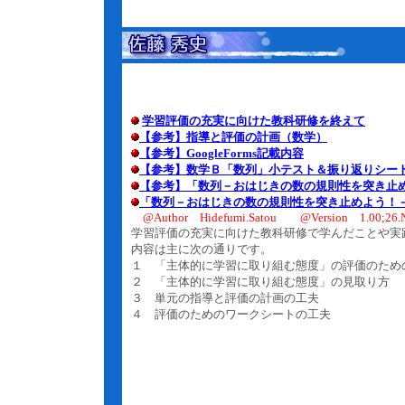
学習評価の充実に向けた教科研修を終えて
【参考】指導と評価の計画（数学）
【参考】GoogleForms記載内容
【参考】数学Ｂ「数列」小テスト＆振り返りシー
【参考】「数列－おはじきの数の規則性を突き止
「数列－おはじきの数の規則性を突き止めよう！
@Author Hidefumi.Satou @Version 1.00;26.N
学習評価の充実に向けた教科研修で学んだことや実
内容は主に次の通りです。
１ 「主体的に学習に取り組む態度」の評価のため
２ 「主体的に学習に取り組む態度」の見取り方
３ 単元の指導と評価の計画の工夫
４ 評価のためのワークシートの工夫