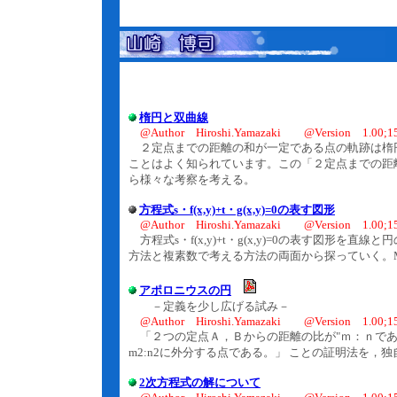
楕円と双曲線
@Author Hiroshi.Yamazaki @Version 1.00;15
２定点までの距離の和が一定である点の軌跡は楕
ことはよく知られています。この「２定点までの距
ら様々な考察を考える。
方程式s・f(x,y)+t・g(x,y)=0の表す図形
@Author Hiroshi.Yamazaki @Version 1.00;15
方程式s・f(x,y)+t・g(x,y)=0の表す図形
方法と複素数で考える方法の両面から探っていく。Mat
アポロニウスの円
－定義を少し広げる試み－
@Author Hiroshi.Yamazaki @Version 1.00;15
「２つの定点Ａ，Ｂからの距離の比が"ｍ：ｎであ
m2:n2に外分する点である。」 ことの証明法を，
2次方程式の解について