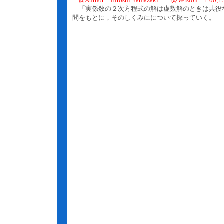
@Author Hiroshi.Yamazaki @Version 1.00;15
「実係数の２次方程式の解は虚数解のときは共役
問をもとに，そのしくみにについて探っていく。