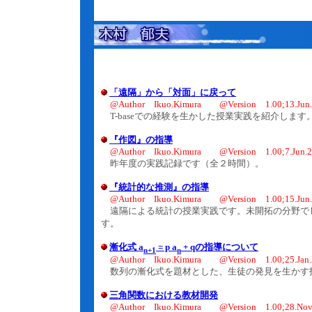
「遠隔」から「対面」に戻って
@Author Ikuo.Kimura @Version 1.00;13.Jun.
T-baseでの経験を生かした授業実践を紹介します
『作図』の指導
@Author Ikuo.Kimura @Version 1.00;7.Jun.2
昨年度の実践記録です（全２時間）。
『統計的な推測』の指導
@Author Ikuo.Kimura @Version 1.00;15.Jun.
遠隔による統計の授業実践です。未開拓の分野で
す。
漸化式 a
= p a
+ qの指導について
n+1
n
@Author Ikuo.Kimura @Version 1.00;25.Jan.
数列の漸化式を題材とした、生徒の発見を生かす
三角関数における教材開発
@Author Ikuo.Kimura @Version 1.00;28.Nov