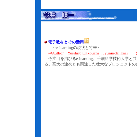
電子教材とその活用
～e-learningの現状と将来～
@Author Yosihiro.Ohkouchi，Jyunnichi.Imai @
今注目を浴びるe-learning。千歳科学技術大
る。高大の連携とも関連した壮大なプロジェクトの