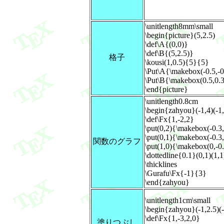
\unitlength8mm\small
\begin{picture}(5,2.5)
\def\A{(0,0)}
\def\B{(5,2.5)}
格子
\kousi(1,0.5){5}{5}
\Put\A{\makebox(-0.5,-
\Put\B{\makebox(0.5,0.
\end{picture}
\unitlength0.8cm
\begin{zahyou}(-1,4)(-1,
\def\Fx{1,-2,2}
\put(0,2){\makebox(-0.3
\put(0,1){\makebox(-0.3
関数のグラフ
\put(1,0){\makebox(0,-0
\dottedline{0.1}(0,1)(1,1
\thicklines
\Gurafu\Fx{-1}{3}
\end{zahyou}
\unitlength1cm\small
\begin{zahyou}(-1,2.5)(-
\def\Fx{1,-3,2,0}
塗りつぶし