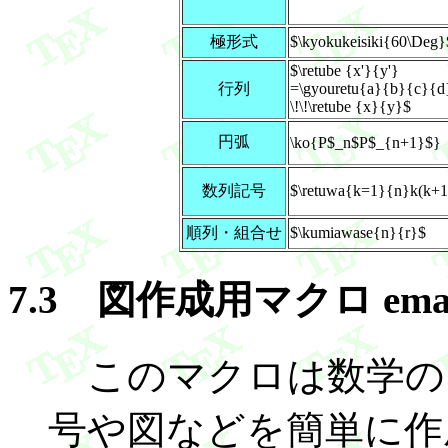
極形式
$\kyokukeisiki{60\Deg}
$\retube {x'}{y'}
行列
=\gyouretu{a}{b}{c}{d
\!\!\retube {x}{y}$
円弧
\ko{P$_n$P$_{n+1}$}
数列記号
$\retuwa{k=1}{n}k(k+1
順列・組合せ
$\kumiawase{n}{r}$
7.3 図作成用マクロ emath
このマクロは数学の
号や図などを簡単に作