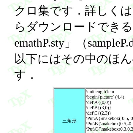
クロ集です．詳しくは 
らダウンロードできる「
emathP.sty」（samp
以下にはその中のほん
す．
\unitlength1cm
\begin{picture}(4,4)
\def\A{(0,0)}
\def\B{(3,0)}
\def\C{(2,3)}
\Put\A{\makebox(-0.5,-
三角形
\Put\B{\makebox(0.5,-0
\Put\C{\makebox(0.3,0.