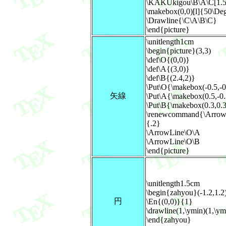
\KAKUkigou\B\A\C[1.5
\makebox(0,0)[l]{50\De
\Drawline{\C\A\B\C}
\end{picture}
\unitlength1cm
\begin{picture}(3,3)
\def\O{(0,0)}
\def\A{(3,0)}
\def\B{(2.4,2)}
\Put\O{\makebox(-0.5,-
矢線
\Put\A{\makebox(0.5,-0
\Put\B{\makebox(0.3,0.
\renewcommand{\Arrow
{.2}
\ArrowLine\O\A
\ArrowLine\O\B
\end{picture}
\unitlength1.5cm
\begin{zahyou}(-1.2,1.2)
円
\En{(0,0)}{1}
\drawline(1,\ymin)(1,\y
\end{zahyou}