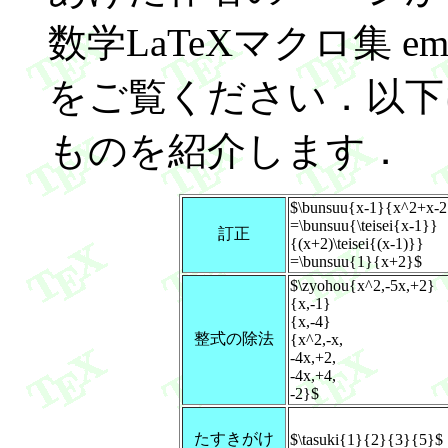
数学LaTeXマクロ集 emat
をご覧ください．以下
ものを紹介します．
$\bunsuu{x-1}{x^2+x-2
=\bunsuu{\teisei{x-1}}
訂正
{(x+2)\teisei{(x-1)}}
=\bunsuu{1}{x+2}$
$\zyohou{x^2,-5x,+2}
{x,-1}
{x,-4}
整式の除法
{x^2,-x,
-4x,+2,
-4x,+4,
-2}$
たすきがけ
$\tasuki{1}{2}{3}{5}$