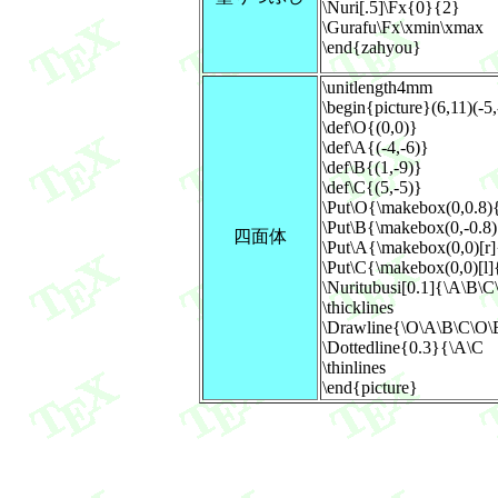
\Nuri[.5]\Fx{0}{2}
\Gurafu\Fx\xmin\xmax
\end{zahyou}
\unitlength4mm
\begin{picture}(6,11)(-5,
\def\O{(0,0)}
\def\A{(-4,-6)}
\def\B{(1,-9)}
\def\C{(5,-5)}
\Put\O{\makebox(0,0.8
\Put\B{\makebox(0,-0.8
四面体
\Put\A{\makebox(0,0)[r
\Put\C{\makebox(0,0)[l
\Nuritubusi[0.1]{\A\B\
\thicklines
\Drawline{\O\A\B\C\O\
\Dottedline{0.3}{\A\C
\thinlines
\end{picture}