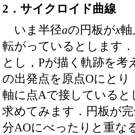
2．サイクロイド曲線
いま半径
a
の円板が
x
軸
転がっているとします．
とし，Pが描く軌跡を考
の出発点を原点Oにとり
軸に点Aで接していると
求めてみます．円板が完
分AOにべったりと重な