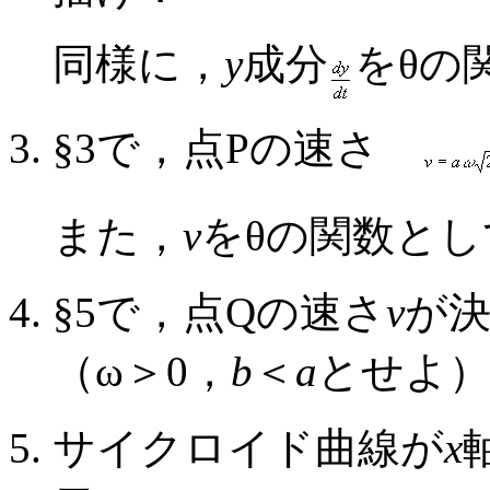
同様に，
y
成分
をθの
§3で，点Pの速さ
また，
v
をθの関数と
§5で，点Qの速さ
v
が決
（ω＞0，
b
＜
a
とせよ
サイクロイド曲線が
x