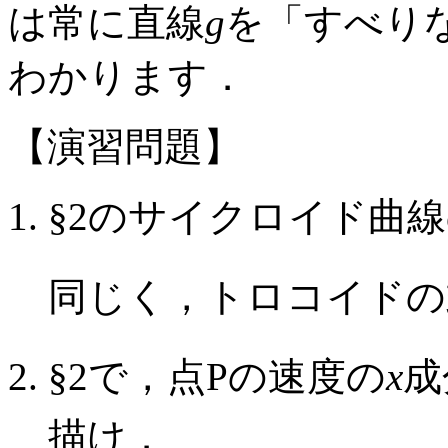
は常に直線
g
を「すべり
わかります．
【演習問題】
§2のサイクロイド曲
同じく，トロコイド
§2で，点Pの速度の
x
成
描け．