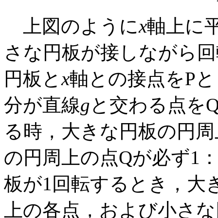
上図のように
x
軸上に
さな円板が接しながら回
円板と
x
軸との接点をPと
分が直線
g
と交わる点を
る時，大きな円板の円周
の円周上の点Qが必ず1
板が1回転するとき，大
上の各点，および小さな