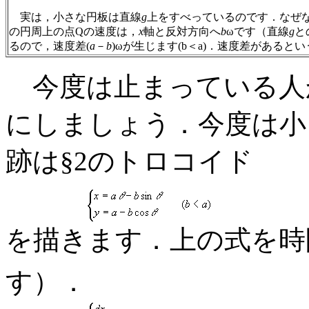
実は，小さな円板は直線
g
上をすべっているのです．なぜ
の円周上の点Qの速度は，
x
軸と反対方向へ
b
ωです（直線
g
と
るので，速度差(
a
－
b
)ωが生じます(b＜a)．速度差がある
今度は止まっている人
にしましょう．今度は小
跡は§2のトロコイド
を描きます．上の式を時
す）．