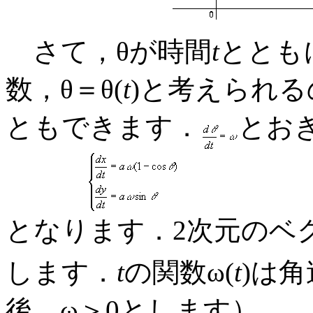
さて，θが時間
t
ととも
数，θ＝θ(
t
)と考えられる
ともできます．
とお
となります．2次元のベ
します．
t
の関数ω(
t
)は
後，ω＞0とします）．