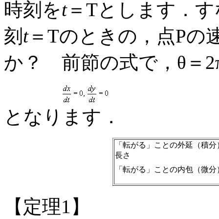
時刻を
t
＝Tとします．すな
刻
t
＝Tのときの，点Pの
か？ 前節の式で，θ＝2
となります．
「転がる」ことの外延（積
長さ
「転がる」ことの内包
【定理1】