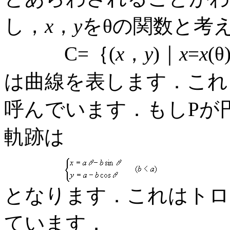
し，
x
，
y
をθの関数と考
C=｛(
x
，
y
)｜
x
=
x
(θ
は曲線を表します．これを
呼んでいます．もしPが
軌跡は
となります．これはトロコイ
ています．