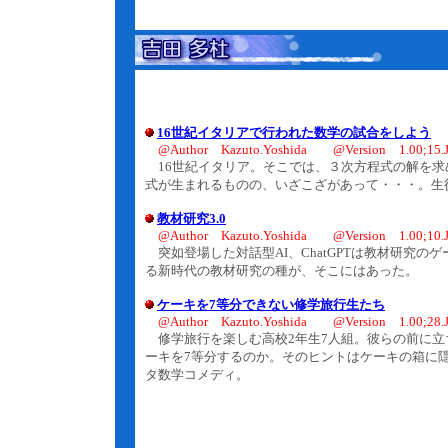
16世紀イタリアで行われた数学の試合をしよう
@Author Kazuto.Yoshida @Version 1.00;15.J
16世紀イタリア。そこでは、３次方程式の解を求
式が生まれるものの、いざこざがあって・・・。生
教材研究3.0
@Author Kazuto.Yoshida @Version 1.00;10.J
突如登場した対話型AI、ChatGPTは教材研究
る新時代の教材研究の種が、そこにはあった。
ケーキを7等分できない修学旅行生たち
@Author Kazuto.Yoshida @Version 1.00;28.J
修学旅行を楽しむ高校2年生7人組。彼らの前に立
ーキを7等分するのか。そのヒントはケーキの箱に
タ数学コメディ。