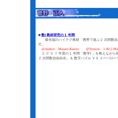
数Ⅰ 教材研究の１ 年間
最先端のハイテク教材「携帯で遊ぶ２ 次関数自由
尺」
@Author Masato.Kanno @Version 1.00;2.Mar
２ ０ ０ ７ 年度の１ 年間「数学Ⅰ 」を教えな
２ 次関数自由自在」＆ 数字パズル ＶＳ スーパ