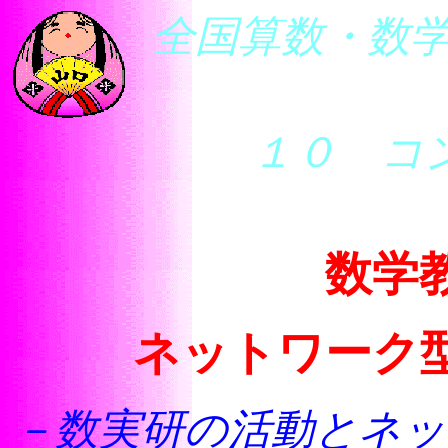
全国算数・数学
１０ コ
数学
ネットワーク
－数実研の活動とネッ