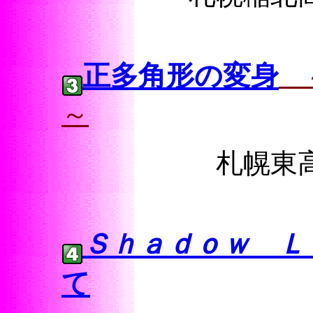
正多角形の変身
～
～
札幌
Ｓｈａｄｏｗ Ｌ
て