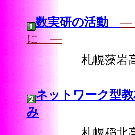
数実研の活動
―
に ―
札幌藻
ネットワーク型教
み
札幌稲