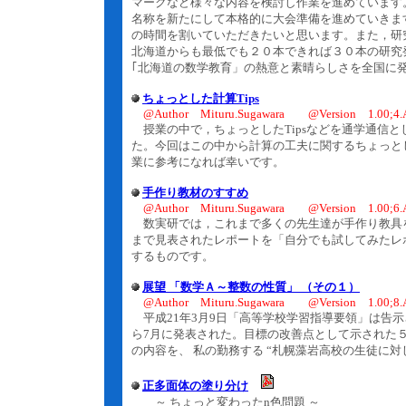
マークなど様々な内容を検討し作業を進めています
名称を新たにして本格的に大会準備を進めていきま
の時間を割いていただきたいと思います。また，研
北海道からも最低でも２０本できれば３０本の研究
｢北海道の数学教育」の熱意と素晴らしさを全国に
ちょっとした計算Tips
@Author Mituru.Sugawara @Version 1.00;4.
授業の中で，ちょっとしたTipsなどを通学通信として不
た。今回はこの中から計算の工夫に関するちょっとし
業に参考になれば幸いです。
手作り教材のすすめ
@Author Mituru.Sugawara @Version 1.00;6.
数実研では，これまで多くの先生達が手作り教具
まで見表されたレポートを「自分でも試してみたレ
するものです。
展望 「数学Ａ～整数の性質」 （その１）
@Author Mituru.Sugawara @Version 1.00;8.
平成21年3月9日「高等学校学習指導要領」は告
ら7月に発表された。目標の改善点として示された
の内容を、 私の勤務する “札幌藻岩高校の生徒に
正多面体の塗り分け
～ ちょっと変わったn色問題 ～