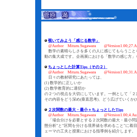
覗いてみよう「感じる数学」
@Author Mituru.Sugawara @Version1.00;27.A
数学の素晴らしさを多くの人に感じてもらうことを
動の集大成です。企画展における「数学の感じ方」
ちょっとした計算Tips（その２）
@Author Mituru.Sugawara @Version1.00;31.A
日々の教材研究にあたっては、
(1) 数学的に正しいか
(2) 数学教育的に適切か
の２つの視点を大切にしています。一例として「２
その内容をどう深め(垂直思考)、どう広げていくか
２次関数の最大・最小＋ちょっとしたTips
@Author Mituru.Sugawara @Version1.00;4.Au
「場合分けを必要とする２次関数の最大・最小問題
態分析”と”区間を分ける境界値を求めること”に着
ェーマの工夫と授業における指導例を紹介します。