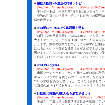
整数の性質～N進法の指導レシピ
@Author Mituru.Sugawara @Version1.00;5.Au
本レポートは，平成21年3月9日に告示された「
「整数の性質」の指導法，特に「Ｎ進法」の指導法
習の内容です。
iPad版GeoGebraで立体図形を視る
@Author Mituru.Sugawara @Version1.00;31.Ja
前回（第91回数実研）でGeoGebraのことを書い
大きくアップして，かなりPC版に近づいた印象が
介します。数学の授業でどのように活用すれば生徒
になるかという本質的な部分はまだまだですが，新し
思います。さらにGeoGebraはWindowsなどの
を作成してGeoGebraTubeを介してiPadでフ
iPadでGeogebra
@Author Mituru.Sugawara @Version1.00;29.N
米国マサチューセッツ州のお母さんが13歳の息子に
iPhone （スマホ）を使う為の「18の約束」な
ている学校も あると思われる。これだけ普及して
も当然の成り行きであろう。 本レポートは「iPa
日数教北海道(札幌)大会を成功させよう！
@Author Mituru.Sugawara @Version 1.00;8.J
平成２４年度より日数教準備委員会を組織して，準