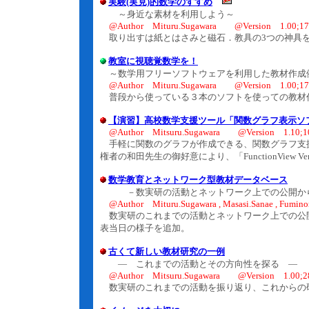
実験(実見)的数学のすすめ
～身近な素材を利用しよう～
@Author Mituru.Sugawara @Version 1.00;17.
取り出すは紙とはさみと磁石．教具の3つの神具を
教室に視聴覚数学を！
～数学用フリーソフトウェアを利用した教材作成
@Author Mituru.Sugawara @Version 1.00;17.
普段から使っている３本のソフトを使っての教材
【演習】高校数学支援ツール「関数グラフ表示ソ
@Author Mitsuru.Sugawara @Version 1.10;10
手軽に関数のグラフが作成できる、関数グラフ支援ソフ
権者の和田先生の御好意により、「FunctionView 
数学教育とネットワーク型教材データベース
－数実研の活動とネットワーク上での公開か
@Author Mituru.Sugawara , Masasi.Sanae , Fumino
数実研のこれまでの活動とネットワーク上での公
表当日の様子を追加。
古くて新しい教材研究の一例
― これまでの活動とその方向性を探る ―
@Author Mitsuru.Sugawara @Version 1.00;28
数実研のこれまでの活動を振り返り、これからの