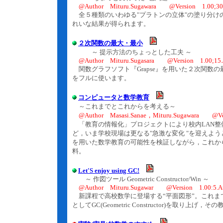
@Author Mituru.Sugawara @Version 1.00;30.
全５種類のいわゆる"プラトンの立体"の塗り分け
れいな結果が得られます。
２次関数の最大・最小
～ 提示方法のちょっとした工夫 ～
@Author Mituru.Sugasara @Version 1.00;15.
関数グラフソフト『Grapse』を用いた２次関数の
をフルに使います。
コンピュータと数学教育
～これまでとこれからを考える～
@Author Masasi.Sanae，Mituru.Sugawara @Vers
「教育の情報化」プロジェクトにより校内LAN整
ど，いま学校現場は更なる"急激な変化 "を迎えよ
を用いた数学教育の可能性を検証しながら，これか
料。
Let'S enjoy using GC!
～ 作図ツール Geometric Constructor/Win ～
@Author Mituru.Sugawar @Version 1.00:5.A
新課程で高校数学に登場する“平面図形”。これま
としてGC(Geometric Constructor)を取り上