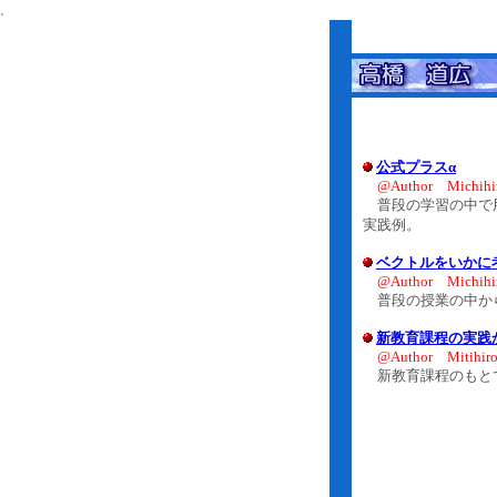
.
公式プラスα
@Author Michihi
普段の学習の中で用
実践例。
ベクトルをいかに
@Author Michihi
普段の授業の中か
新教育課程の実践
@Author Mitihir
新教育課程のもと