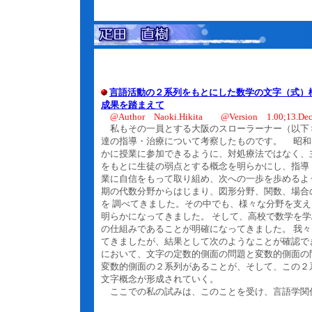
言語活動の２系列をもとにした数学の文字（式）
成果を踏まえて
@Author Naoki.Hikita @Version 1.00;13.Dec
私もその一員とする大阪のスローラーナー（以下
達の指導・治療について考察したものです。 昭和
かに授業に参加できるように、対処療法ではなく、
をもとに生徒の弱点とする概念を明らかにし、指導
業に自信をもって取り組め、次への一歩を歩めるよ
期の代数分野からはじまり、図形分野、関数、場合
を 調べてきました。その中でも、様々な分野を支
明らかになってきました。 そして、高校で数学を
の仕組みであることが明確になってきました。 我
てきましたが、結果として次のようなことが確認で
において、文字の定数的側面の問題と変数的側面の
変数的側面の２系列があることが、そして、この２
文字概念が形成されていく。
ここでの私の試みは、このことを受け、言語学関