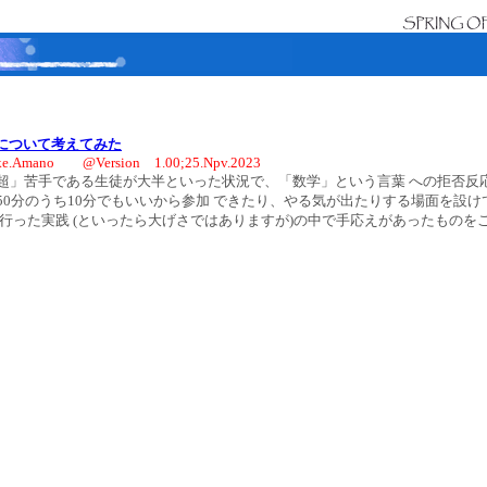
について考えてみた
ke.Amano @Version 1.00;25.Npv.2023
」苦手である生徒が大半といった状況で、「数学」という言葉 への拒否反
50分のうち10分でもいいから参加 できたり、やる気が出たりする場面を設
で行った実践 (といったら大げさではありますが)の中で手応えがあったものを