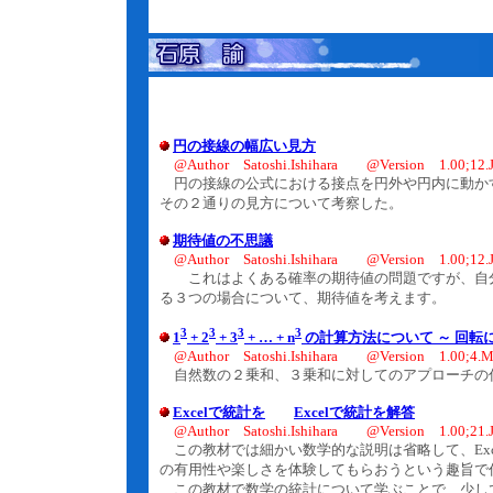
円の接線の幅広い見方
@Author Satoshi.Ishihara @Version 1.00;12.J
円の接線の公式における接点を円外や円内に動かす
その２通りの見方について考察した。
期待値の不思議
@Author Satoshi.Ishihara @Version 1.00;12.J
これはよくある確率の期待値の問題ですが、自分
る３つの場合について、期待値を考えます。
3
3
3
3
1
+ 2
+ 3
+ … + n
の計算方法について ～ 回転
@Author Satoshi.Ishihara @Version 1.00;4.M
自然数の２乗和、３乗和に対してのアプローチの
Excelで統計を
Excelで統計を解答
@Author Satoshi.Ishihara @Version 1.00;21.J
この教材では細かい数学的な説明は省略して、Exce
の有用性や楽しさを体験してもらおうという趣旨で
この教材で数学の統計について学ぶことで、少し