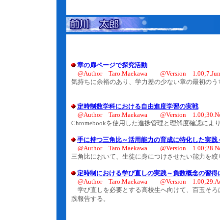
章の扉ページで探究活動
@Author Taro.Maekawa @Version 1.00;7.Jun
気持ちに余裕のあり、学力差の少ない章の最初のう
定時制数学科における自由進度学習の実戦
@Author Taro.Maekawa @Version 1.00;30.No
Chromebookを使用した進捗管理と理解度確
手に持つ三角比～活用能力の育成に特化した実践
@Author Taro.Maekawa @Version 1.00;28.No
三角比において、生徒に身につけさせたい能力を
定時制における学び直しの実践～負数概念の習得
@Author Taro.Maekawa @Version 1.00;29.Au
学び直しを必要とする高校生へ向けて、百玉そろ
践報告する。