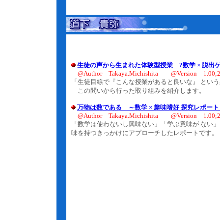
生徒の声から生まれた体験型授業 ?数学 × 脱出
@Author Takaya.Michishita @Version 1.00;2
「生徒目線で『こんな授業があると良いな』 という
この問いから行った取り組みを紹介します。
万物は数である ～数学 × 趣味嗜好 探究レポート
@Author Takaya.Michishita @Version 1.00;2
「数学は使わないし興味ない」「学ぶ意味が ない
味を持つきっかけにアプローチしたレポートです。