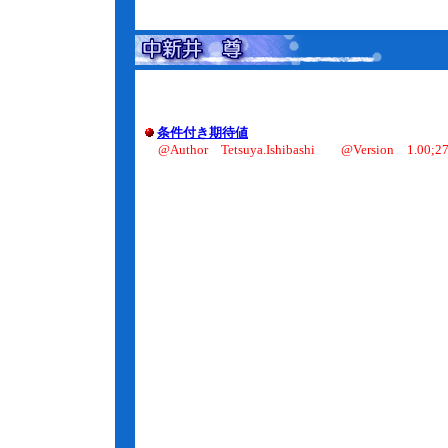
条件付き期待値
@Author Tetsuya.Ishibashi @Version 1.00;27.