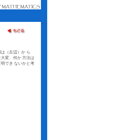
は（左辺）か ら
大変、何か 方法は
明でき ないかと考