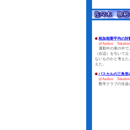
相加相乗平均の対
@Author Takahir
通勤中の車の中でふ
（右辺）を引いて云
ないものかと考えた
えた。
パスカルの三角形
@Author Takahir
数学クラブの生徒の