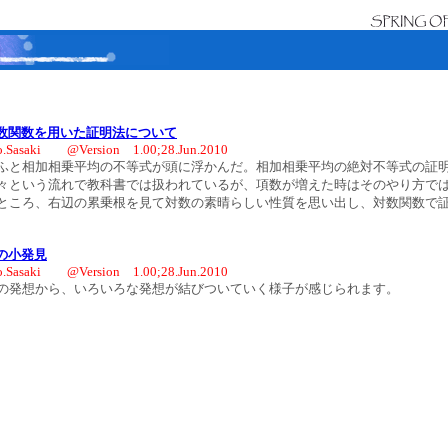
数関数を用いた証明法について
o.Sasaki @Version 1.00;28.Jun.2010
と相加相乗平均の不等式が頭に浮かんだ。相加相乗平均の絶対不等式の証明
々という流れで教科書では扱われているが、項数が増えた時はそのやり方では
ところ、右辺の累乗根を見て対数の素晴らしい性質を思い出し、対数関数で証
の小発見
o.Sasaki @Version 1.00;28.Jun.2010
発想から、いろいろな発想が結びついていく様子が感じられます。