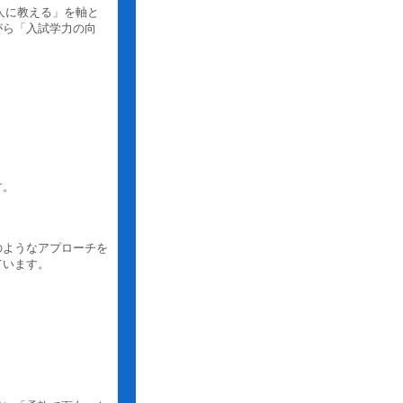
の人に教える」を軸と
がら「入試学力の向
す。
のようなアプローチを
ています。