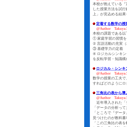
本校が抱えている『定
した授業方法を試行
上」が見込める結果
定着する数学の授業と
@Author Takuya.
本校の課題である以
① 家庭学習の習慣
② 言語活動の充実
③ 基礎学力の定着
④ ロジカルシンキ
を反転学習・知識構
ロジカル・シンキ
@Author Takuya.
数学の授業の工夫で
すればどのようにロ
三角比の表から導
@Author Takuya.
近年導入された「
「データの分析って
「ところで『データ
見つけたのが教科書
「この三角比の表を