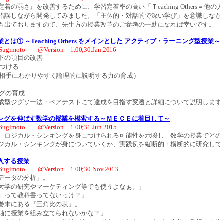
着の弱さ』を改善するために、学習定着率の高い「Ｔeaching Others＝他
錯誤しながら開発してみました。「主体的・対話的で深い学び」を意識しな
も出ておりますので、先生方の授業改革のご参考の一助になれば幸いです。
は① ～Teaching Others をメインとした アクティブ・ラーニング型授業～
Sugimoto @Version 1.00;30.Jan.2016
下の項目の改善
をつける
（相手にわかりやすく論理的に説明する力の育成）
ングの育成
成型ジグソー法・ペアテストにて達成を目指す変遷と詳細について説明しま
ングを伸ばす数学の授業を模索する～ＭＥＣＥに着目して～
Sugimoto @Version 1.00;31.Jun.2015
、ロジカル・シンキングを身につけられる可能性を示唆し、数学の授業でど
ジカル・シンキングが身についていくか、実践例を縦断的・横断的に研究し
入する授業
Sugimoto @Version 1.00;30.Nov.2013
データの分析」。
大学の研究やマーケティング等でも使うよなぁ。」
』って教科書ってないっけ？」
巻末にある『三角比の表』。
軸に授業を組み立てられないかな？」