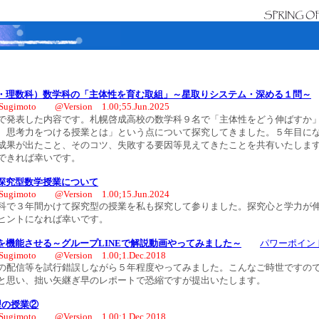
・理数科）数学科の「主体性を育む取組」～星取りシステム・深める１問～
Sugimoto @Version 1.00;55.Jun.2025
会で発表した内容です。札幌啓成高校の数学科９名で「主体性をどう伸ばすか
、思考力をつける授業とは」という点について探究してきました。５年目に
成果が出たこと、そのコツ、失敗する要因等見えてきたことを共有いたしま
できれば幸いです。
探究型数学授業について
Sugimoto @Version 1.00;15.Jun.2024
で３年間かけて探究型の授業を私も探究して参りました。探究心と学力が
ヒントになれば幸いです。
を機能させる～グループLINEで解説動画やってみました～
パワーポイン
Sugimoto @Version 1.00;1.Dec.2018
配信等を試行錯誤しながら５年程度やってみました。こんなご時世ですの
と思い、拙い矢継ぎ早のレポートで恐縮ですが提出いたします。
rs型の授業②
Sugimoto @Version 1.00;1.Dec.2018