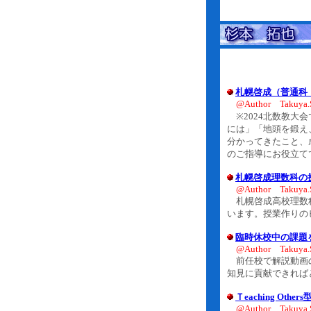
札幌啓成（普通科
@Author Takuya.
※2024北数教大
には」「地頭を鍛え
分かってきたこと、
のご指導にお役立て
札幌啓成理数科の
@Author Takuya.
札幌啓成高校理数科
います。授業作りの
臨時休校中の課題
@Author Takuya.
前任校で解説動画の
知見に貢献できれば
Ｔeaching Othe
@Author Takuya.