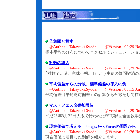
母集団と標本
@Author Takayuki.Syoda @Version1.00;29.No
標本平均の分布についてエクセルでシミュレーショ
対数の導入
@Author Takayuki.Syoda @Version1.00;29.No
｢対数？…謎。意味不明。｣という生徒の疑問解消
平均偏差からの分散、標準偏差の導入の例
@Author Takayuki.Syoda @Version1.00;15.Jun
平均偏差（平均絶対偏差）の計算から分散そして標
マス・フェスタ参加報告
@Author Takayuki.Syoda @Version1.00;29.No
平成26年8月23日大阪で行われたSSH第6回全国
現在価値で考える 4step,ﾁｬｰﾄ,Focusの問題から
@Author Takayuki.Syoda @Version1.00;26.No
現在価値に着目した別解を紹介します。