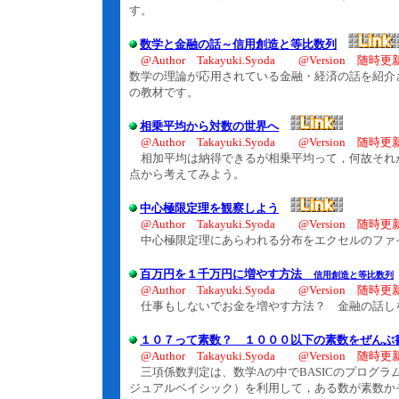
す。
数学と金融の話～信用創造と等比数列
@Author Takayuki.Syoda @Version 随時更
数学の理論が応用されている金融・経済の話を紹介
の教材です。
相乗平均から対数の世界へ
@Author Takayuki.Syoda @Version 随時更
相加平均は納得できるが相乗平均って，何故それが
点から考えてみよう。
中心極限定理を観察しよう
@Author Takayuki.Syoda @Version 随時更
中心極限定理にあらわれる分布をエクセルのファ
百万円を１千万円に増やす方法
信用創造と等比数列
@Author Takayuki.Syoda @Version 随時更
仕事もしないでお金を増やす方法？ 金融の話し
１０７って素数？ １０００以下の素数をぜんぶ
@Author Takayuki.Syoda @Version 随時更
三項係数判定は、数学Aの中でBASICのプログラム
ジュアルベイシック）を利用して，ある数が素数か