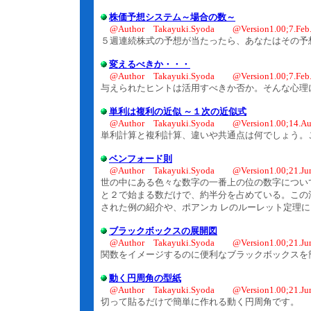
株価予想システム～場合の数～
@Author Takayuki.Syoda @Version1.00;7.Feb
５週連続株式の予想が当たったら、あなたはその予
変えるべきか・・・
@Author Takayuki.Syoda @Version1.00;7.Feb
与えられたヒントは活用すべきか否か。そんな心理
単利は複利の近似 ～１次の近似式
@Author Takayuki.Syoda @Version1.00;14.Au
単利計算と複利計算、違いや共通点は何でしょう。
ベンフォード則
@Author Takayuki.Syoda @Version1.00;21.Jun
世の中にある色々な数字の一番上の位の数字につい
と２で始まる数だけで、約半分を占めている。この
された例の紹介や、ポアンカ レのルーレット定理
ブラックボックスの展開図
@Author Takayuki.Syoda @Version1.00;21.Jun
関数をイメージするのに便利なブラックボックスを
動く円周角の型紙
@Author Takayuki.Syoda @Version1.00;21.Jun
切って貼るだけで簡単に作れる動く円周角です。