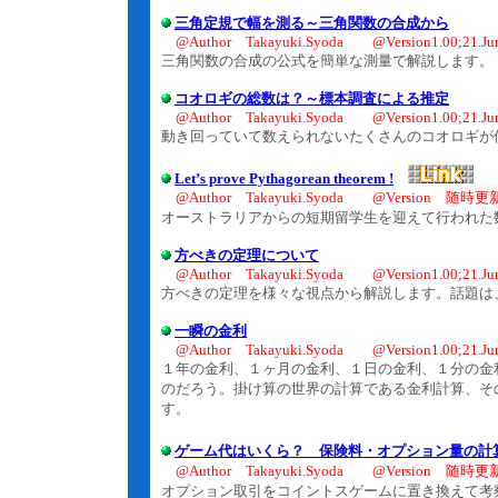
三角定規で幅を測る～三角関数の合成から
@Author Takayuki.Syoda @Version1.00;21.Jun
三角関数の合成の公式を簡単な測量で解説します。
コオロギの総数は？～標本調査による推定
@Author Takayuki.Syoda @Version1.00;21.Jun
動き回っていて数えられないたくさんのコオロギが
Let’s prove Pythagorean theorem !
@Author Takayuki.Syoda @Version 随時更
オーストラリアからの短期留学生を迎えて行われた
方べきの定理について
@Author Takayuki.Syoda @Version1.00;21.Jun
方べきの定理を様々な視点から解説します。話題は
一瞬の金利
@Author Takayuki.Syoda @Version1.00;21.Jun
１年の金利、１ヶ月の金利、１日の金利、１分の金
のだろう。掛け算の世界の計算である金利計算、そ
す。
ゲーム代はいくら？ 保険料・オプション量の計
@Author Takayuki.Syoda @Version 随時更
オプション取引をコイントスゲームに置き換えて考