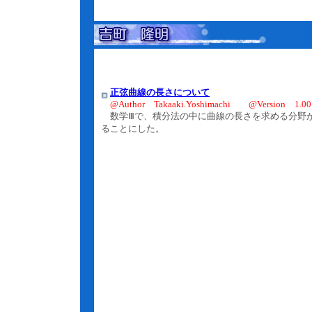
正弦曲線の長さについて
@Author Takaaki.Yoshimachi @Version 1.00;2
数学Ⅲで、積分法の中に曲線の長さを求める分野が
ることにした。