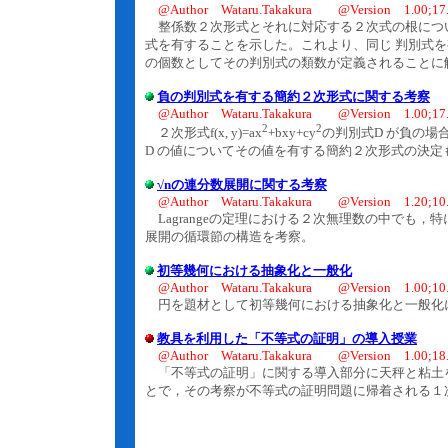
@Author Wataru.Takakura @Version 1.00;17.
整係数２次形式とそれに対応する２次式の根につ
式を有することを示した。これより、同じ 判別式
の個数としてその判別式の類数が定義されることに
負の判別式を有する簡約２次形式に関する考察
@Author Wataru.Takakura @Version 1.00;17.
2
2
２次形式f(x, y)=ax
+bxy+cy
の判別式D が負の
D の値についてその値を有する簡約２次形式の決定
√nの連分数展開に関する考察
@Author Wataru.Takakura @Version 1.20;10.
Lagrangeの定理における２次無理数の中でも，
展開の循環節の構造を考察。
初等幾何における抽象化と一般化
@Author Wataru.Takakura @Version 1.00;10.
円を題材として初等幾何における抽象化と一般化
教具を利用した「不等式の証明」の導入授業
@Author Wataru.Takakura @Version 1.00;18.
「不等式の証明」に関する導入部分に天秤と粘土
とで，その考察が不等式の証明問題に帰着される１