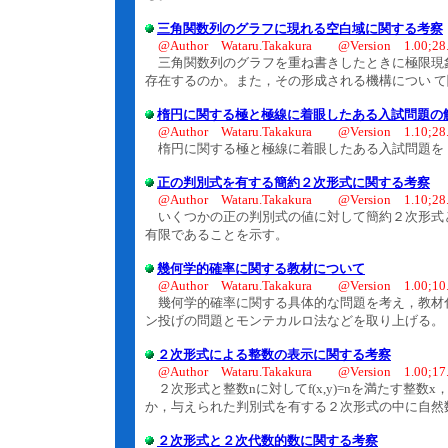
三角関数列のグラフに現れる空白域に関する考察
@Author Wataru.Takakura @Version 1.00;28.
三角関数列のグラフを重ね書きしたときに極限現
存在するのか。また，その形成される機構につい て関
楕円に関する極と極線に着眼したある入試問題の
@Author Wataru.Takakura @Version 1.10;28.
楕円に関する極と極線に着眼したある入試問題を
正の判別式を有する簡約２次形式に関する考察
@Author Wataru.Takakura @Version 1.10;28.
いくつかの正の判別式の値に対して簡約２次形式と
有限であることを示す。
幾何学的確率に関する教材について
@Author Wataru.Takakura @Version 1.00;10.
幾何学的確率に関する具体的な問題を考え，教材
ン投げの問題とモンテカルロ法などを取り上げる。
２次形式による整数の表示に関する考察
@Author Wataru.Takakura @Version 1.00;17.
２次形式と整数nに対してf(x,y)=nを満たす整数
か，与えられた判別式を有する２次形式の中に自然
２次形式と２次代数的数に関する考察