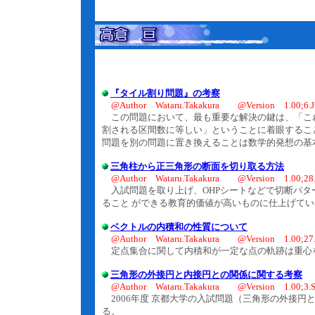
『タイル割り問題』の考察
@Author Wataru.Takakura @Version 1.00;6.J
この問題において、最も重要な解決の鍵は、「こ
割される区間数に等しい」ということに着眼するこ
問題を別の問題に置き換えることは数学的発想の基
三角柱から正三角形の断面を切り取る方法
@Author Wataru.Takakura @Version 1.00;28.
入試問題を取り上げ、OHPシートなどで切断パタ
ること ができる教育的価値が高いものに仕上げてい
ベクトルの内積和の性質について
@Author Wataru.Takakura @Version 1.00;27.
定点集合に関して内積和が一定な点の軌跡は重心
三角形の外接円と内接円との関係に関する考察
@Author Wataru.Takakura @Version 1.00;3.Se
2006年度 京都大学の入試問題（三角形の外接円
る。