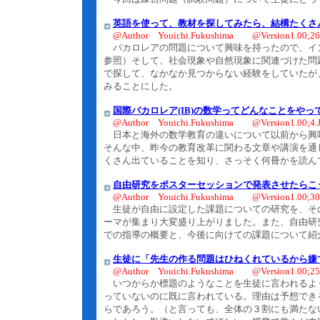
英語を使って、教材を探してみたら、結構たくさ
@Author Youichi.Fukushima @Version1.00;26
バカロレアの問題について興味を持ったので、イン
参照）そして、社会現象や自然現象に関連づけた問
で探して、なかなか見つからない経験をしていたが
みることにした。
国際バカロレア(IB)の数学ってどんなことをや
@Author Youichi.Fukushima @Version1.00;4.J
日本と海外の数学教育の違いについて以前から興
そんな中、昨今の教育改革に関わる文章や講演を通
くさん出ていることを知り、さっそく何冊かを読ん
自由研究をポスターセッションで発表させたらこ
@Author Youichi.Fukushima @Version1.00;30.
生徒が自由に設定した課題についての研究を、そ
ーマが集まり大変盛り上がりました。また、自由研
での指導の概要と、今後に向けての課題について紹
生徒に「先生の作る問題はひねくれているから嫌
@Author Youichi.Fukushima @Version1.00;25.
いつからか標題のようなことを生徒に言われるよう
っていないのに既に言われている。理由は予想でき
らであろう。（と言っても、全体の３割にも満たな