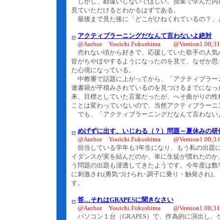
しかし、勘違いしないでほしい。授業で学んだ内容
見ていただけるとわかるはずである。
最後まで見た後に「どこがひねくれているの？」
アクティブラーニングだなんて言わないよ絶対
@Author Youichi.Fukushima @Version1.00;31.
売れない頃から好きで、応援していた歌手の人気
皆がちやほやするようになったのを見て、なぜか思
た心境になっている。
中教審で話題に上がってから、「アクティブラー
連書籍が平積みされているのを見つけるまでになっ
来、目標としていた言葉だったが、へそ曲がりの性
ことは変わっていないので、当然アクティブラーニ
でも、「アクティブラーニングだなんて言わないよ絶対!!」←ins
めげずに出す、いじわる（？）問題～夏休みの研
@Author Youichi.Fukushima @Version1.00;3.O
担当している学年も3年生になり、もう私の出題に
イダンスが実を結んだのか、単に生徒が慣れたのか
う問題の出題も浸透してきたようです。今年度は数学
に刺激され(勇気づけられ･調子に乗り・触発され)
す。
答…それはGRAPESに聞きなさい
@Author Youichi.Fukushima @Version1.00;31.
パソコン１台（GRAPES）で、作為的に演出し