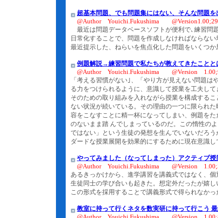
超基本問題、でも問題集にはない、そんな問題を
@Author Youichi.Fukushima @Version1.00;29
最近は問題データベースソフトが便利で､練習問題
日常化することで、問題を作成しなければならない
最近提示した、ねらいを焦点化した問題をいくつか
例題解説→練習問題で私たちが教えてきたことと
@Author Youichi.Fukushima @Version 1.00;9
「考える習慣がない｣、「やり方が見えない問題は
る力をつけられるように、意識して授業を工夫して
そのための取り組みを入れながら授業を構成するこ
ない状況が続いている。その理由の一つに限られた
容をこなすことに精一杯になってしまい、例題をた
のないまま踏 んでしまっているのだ。この惰性の
ではない」という生徒の発想を生んでいないだろう
ダードな授業展開を効果的にするために現在意識し
やってみました（なってしまった）アクティブ授
@Author Youichi.Fukushima @Version 1.00;3
あるきっかけから、進学講習を講義式ではなく、個
生徒同士の学び合いも起きた。想定外だったが嬉し
この形式を採用することで講義形式で得られなかっ
教室に持って行くネタを数実研に持って行こう 最
@Author Youichi.Fukushima @Version 1.00;8