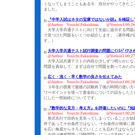
くなってしまうこともある今、自分がやってきたこ
ました。
『中学入試はネタの宝庫ではないか説』を検証し
@Author Youichi.Fukushima @Version1.00;26.
大学入学共通テストに向けて生徒に提示する問題
で見つけた問題をいくつか紹介します。（著作権の
す。）
大学入学共通テスト試行調査の問題にｲﾝｽﾊﾟｲｱ
@Author Youichi.Fukushima @Version1.00;27.
大学入試共通テストの内容が少しずつ明らかにな
問題を真似して、まずは自分で問題を創ってみたの
広く・浅く・早く数学の良さを伝えてみた
@Author Youichi.Fukushima @Version1.00;28.
３年生の授業で最後の試験終了後の時間の使い方
ワーポイントを使って黄金比についての話をしたと
にした一部始終についてです。
『数学的な見方・考え方』を評価したいのに『知
@Author Youichi.Fukushima @Version1.00;26
形式先行で目的を見失ってしまっていることが結
件であって十分条件ではな い。十分条件が簡単に
を広い角度からそろえていくことを忘れてはならな
今回は練習問題（試験問題）について生徒にとっ