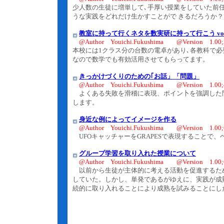
少人数の生徒に増単して､手厚い授業をしていた前任
うな実践をどれだけ生かすことがで きるだろうか？
教室に持って行くネタを数実研に持って行こう vol
@Author Youichi.Fukushima @Version 1.00;2
本校には1クラス分の台数の電卓があり､各教科で必
なので数学でも有効活用させてもらってます。
きっかけづくりのための｢お話」「問題」
@Author Youichi.Fukushima @Version 1.00;4
よくある失敗を滑稽に表現、ポイン卜を強調した
します。
身近な例によってイメージを作る
@Author Youichi.Fukushima @Version 1.00;6
UFOキャッチャーをGRAPESで表現することで
グループ学習を取り入れた授業について
@Author Youichi.Fukushima @Version 1.00;6
以前から生徒が主体的に考える活動を促進するため
していた。しかし、単発であるがゆえに、実践が成
続的に取り入れることにより成熟を試みることにし