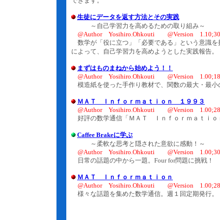
できます。
生徒にデータを返す方法とその実践
～自己学習力を高めるための取り組み～
@Author Yosihiro.Ohkouti @Version 1.10;30.
数学が「役に立つ」「必要である」という意識を
によって、自己学習力を高めようとした実践報告。
まずはものまねから始めよう！！
@Author Yosihiro.Ohkouti @Version 1.00;18.
模造紙を使った手作り教材で、関数の最大・最小
ＭＡＴ Ｉｎｆｏｒｍａｔｉｏｎ １９９３
@Author Yosihiro.Ohkouti @Version 1.00;28.
好評の数学通信「ＭＡＴ Ｉｎｆｏｒｍａｔｉｏ
Caffee Brakeに学ぶ
～柔軟な思考と隠された意欲に感動！～
@Author Yosihiro.Ohkouti @Version 1.00;30
日常の話題の中から一題。Four for問題に挑戦！
ＭＡＴ Ｉｎｆｏｒｍａｔｉｏｎ
@Author Yosihiro.Ohkouti @Version 1.00;28.
様々な話題を集めた数学通信。週１回定期発行。