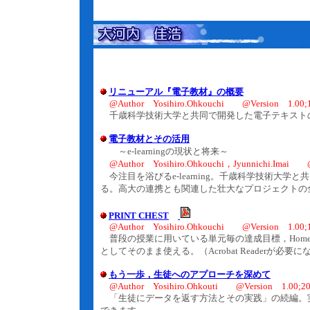
リニューアル『電子教材』の概要
@Author Yosihiro.Ohkouchi @Version 1.00;1
千歳科学技術大学と共同で開発した電子テキスト
電子教材とその活用
～e-learningの現状と将来～
@Author Yosihiro.Ohkouchi，Jyunnichi.Imai @
今注目を浴びるe-learning。千歳科学技術大
る。高大の連携とも関連した壮大なプロジェクトの
PRINT CHEST
@Author Yosihiro.Ohkouchi @Version 1.00;16
普段の授業に用いている単元毎の達成目標，Home 
としてそのまま使える。（Acrobat Readerが必要
もう一歩，生徒へのアプローチを深めて
@Author Yosihiro.Ohkouti @Version 1.00;20.
「生徒にデータを返す方法とその実践」の続編。実際