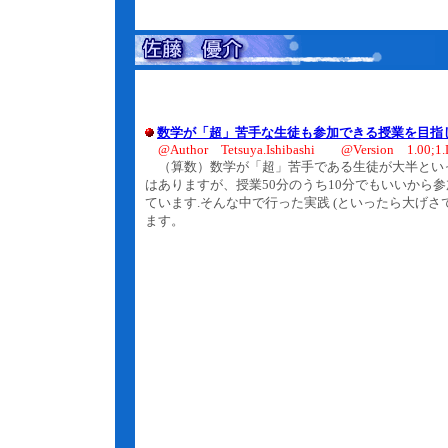
数学が「超」苦手な生徒も参加できる授業を目指
@Author Tetsuya.Ishibashi @Version 1.00;1.
（算数）数学が「超」苦手である生徒が大半といっ
はありますが、授業50分のうち10分でもいいから
ています.そんな中で行った実践 (といったら大げ
ます。