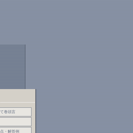
て巻頭言
点・解答例