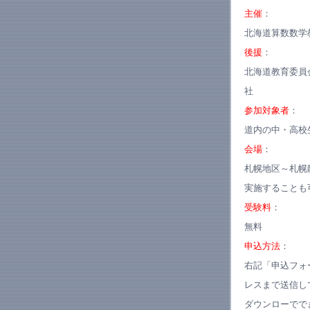
主催
：
北海道算数数学
後援
：
北海道教育委員
社
参加対象者
：
道内の中・高校
会場
：
札幌地区～札幌
実施することも
受験料
：
無料
申込方法
：
右記「申込フォ
レスまで送信し
ダウンローでで