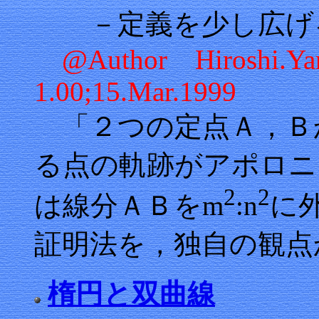
－定義を少し広げ
@Author Hiroshi.
1.00;15.Mar.1999
「２つの定点Ａ，Ｂ
る点の軌跡がアポロニ
2
2
は線分ＡＢをm
:n
に
証明法を，独自の観点
楕円と双曲線