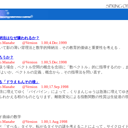
納法はなぜ嫌われるか？
o.Manabe @Version 1.00;4.Dec.1999
て影の薄い背理法と数学的帰納法．その教育的価値と重要性を考える．
ろうか？
o.Manabe @Version 1.00;5.Dec.1998
う場合，ベクトル空間の概念を念頭に「数ベクトル」的に指導するのか，ま
がよいか。ベクトルの定義，概念から，その指導法を問い直す。
る「ドラえもんその後」
o.Manabe @Version 1.00;17.Sep.1998
倍に増えてゆく「バイバイン」によって，くりまんじゅうは急激に増えてゆ
ふれかえる程のものとなります。離散変化による指数関数の性質は生徒達の
曲線の数学
o.Manabe @Version 1.00;1.Aug.1998
「すべる」タイヤ。転がるタイヤの謎を考えることによって，サイクロイ