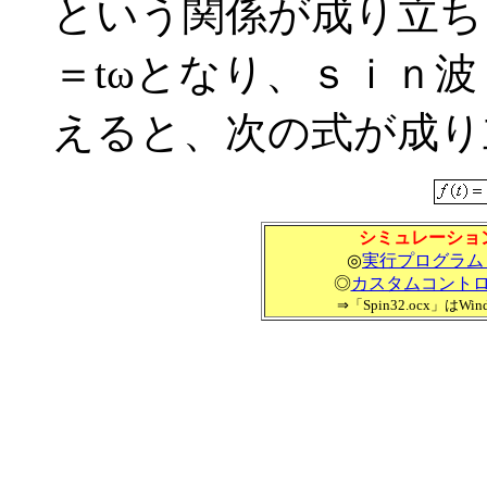
という関係が成り立ちま
＝tωとなり、ｓｉｎ
えると、次の式が成り
シミュレーショ
◎
実行プログラム「sc
◎
カスタムコントロール
⇒「Spin32.ocx」はW