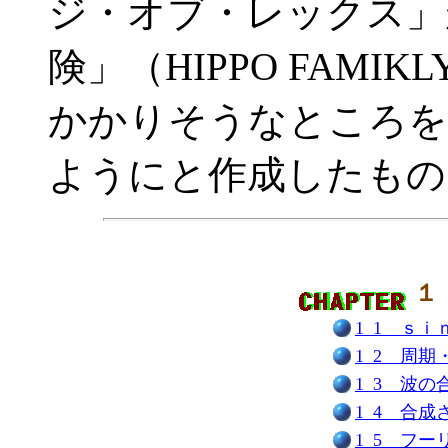
ジ・オブ・レックス」
険」（HIPPO FAMI
かかりそうなところを
ようにと作成したもの
１
1_1 ｓ
1_2 周
1_3 波の
1_4 合
1_5 フ