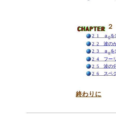
２
2_1 ａ
を
0
2_2 波の
2_3 ａ
を
n
2_4 フー
2_5 波の
2_6 スペ
終わりに