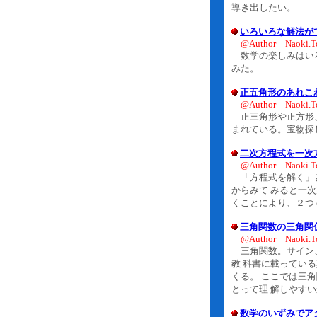
導き出したい。
いろいろな解法が
@Author Naoki.T
数学の楽しみはいろ
みた。
正五角形のあれこ
@Author Naoki.T
正三角形や正方形、
まれている。宝物探
二次方程式を一次
@Author Naoki.T
「方程式を解く」と
からみて みると一
くことにより、２つ
三角関数の三角関
@Author Naoki.T
三角関数。サイン、
教 科書に載ってい
くる。 ここでは三
とって理 解しやす
数学のいずみでア