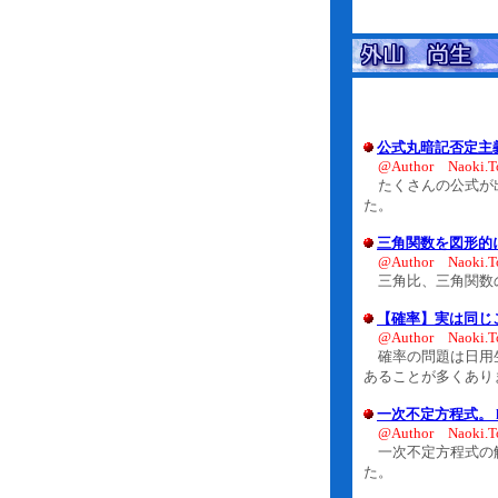
公式丸暗記否定主
@Author Naoki.T
たくさんの公式が出
た。
三角関数を図形的
@Author Naoki.T
三角比、三角関数の
【確率】実は同じ
@Author Naoki.T
確率の問題は日用生
あることが多くあり
一次不定方程式。
@Author Naoki.T
一次不定方程式の解
た。