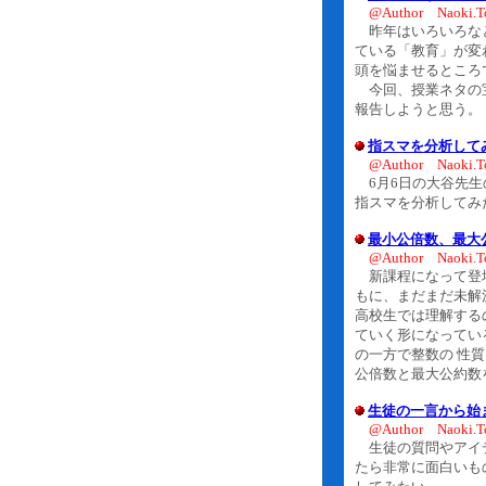
@Author Naoki.T
昨年はいろいろなと
ている「教育」が変
頭を悩ませるところ
今回、授業ネタの宝
報告しようと思う。
指スマを分析して
@Author Naoki.T
6月6日の大谷先生
指スマを分析してみ
最小公倍数、最大
@Author Naoki.T
新課程になって登場
もに、まだまだ未解
高校生では理解する
ていく形になってい
の一方で整数の 性
公倍数と最大公約数
生徒の一言から始
@Author Naoki.T
生徒の質問やアイデ
たら非常に面白いも