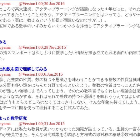
oyama @Version1.00;30.Jan.2016
ころで高大連携、アクティブラーニングが話題になった１年だった。それだ
わってきたということだろう。アクティブラーニングとはいっても、どうやっ
である（実は、教えるという前提が間違いなのですが…）。
庫である数学のいずみからいくつかネタを拝借してアクティブラーニングを
みる
oyama @Version1.00;28.Nov.2015
の指スマレポートは久しぶりに数学したい情熱が掻き立てられる面白い内容
た。
公約数を図で理解してみる
oyama @Version1.00;6.Jun.2015
した整数の性質。数の持つ不思議さを味わうことができる整数の性質は興
決分野も多い謎をはらんだ分野であるといえよう。整数の性質はつっこんだ
のが難しい領域にまで入ってしまう。そのため教科書でもくわしい理論面は
るような気がする。それはそれで整数の持つ不思議さを味わううえではよい
質はどうもとらえどころのなくてはっきりしない、そんな印象を持ってしまう
をテーマに図を使って理解することに試みてみた。
まった数学研究
oyama @Version1.00;31.Jan.2015
ィアには私たち教員が思いつかなかった知識が詰まっている。生徒の一言
のが発見できた。そんな研究成果を①図形と方程式の線対称の移動②数列の