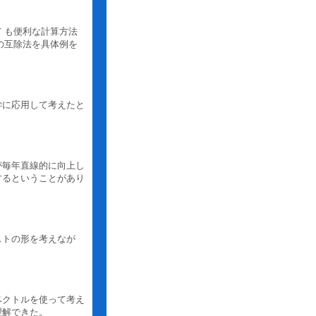
 も便利な計算方法
の互除法を具体例を
学に応用して考えたと
が毎年直線的に向上し
するということがあり
ストの形を考えなが
ベクトルを使って考え
理解できた。