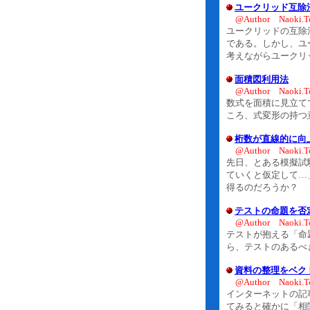
ユークリッド互除
@Author Naoki.T
ユークリッドの互除
である。しかし、ユ
考えながらユークリ
面積図利用法
@Author Naoki.T
数式を面積に見立て
ころ、式変形の持つ
桁数が直線的に向
@Author Naoki.T
先日、とある模擬試
ていくと仮定して…
得るのだろうか？
テストの命題を否
@Author Naoki.T
テストが抱える「命
ら、テストのあるべ
資料の整理をベク
@Author Naoki.T
インターネットの記
てみると確かに「相