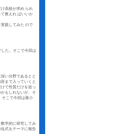
け高校が求め られ
て教えれ ばいいか
実践してみた ので
でした。そこで今回は
味深い分野であるとと
内容まで入っていくと
避けて性質だけを追っ
のかもしれないが、そ
。そこで今回は最小
を数学的に研究してみ
漸化式をテーマに報告