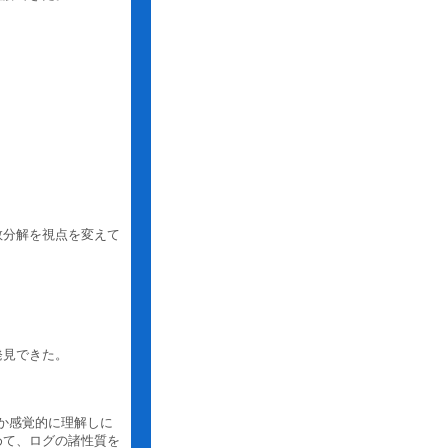
数分解を視点を変えて
発見できた。
か感覚的に理解しに
めて、ログの諸性質を