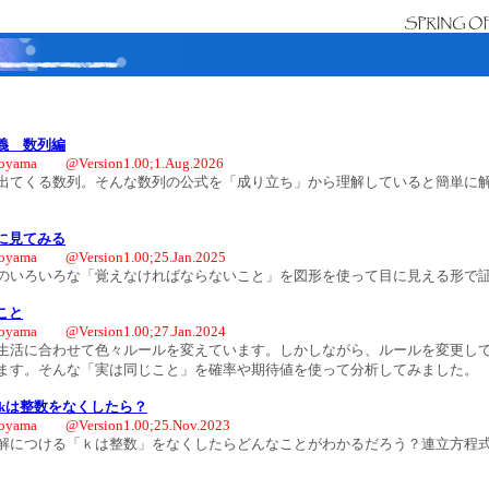
義 数列編
oyama @Version1.00;1.Aug.2026
てくる数列。そんな数列の公式を「成り立ち」から理解していると簡単に
に見てみる
oyama @Version1.00;25.Jan.2025
いろいろな「覚えなければならないこと」を図形を使って目に見える形で
こと
oyama @Version1.00;27.Jan.2024
活に合わせて色々ルールを変えています。しかしながら、ルールを変更し
ます。そんな「実は同じこと」を確率や期待値を使って分析してみました。
 kは整数をなくしたら？
oyama @Version1.00;25.Nov.2023
につける「ｋは整数」をなくしたらどんなことがわかるだろう？連立方程