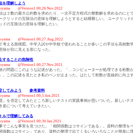
法を理解しよう
oyama @Version1.00;26.Nov.2022
法は２数の最大公約数を求めたり、一次不定方程式の整数解を求めるのにとて
ークリッドの互除法の意味を理解しようとすると結構難しい。 ユークリッド
ッドの互除法の意味を理解したい。
oyama @Version1.00;27.Aug.2022
て考える面積図。中学入試や中学校で使われることが多いこの手法を高校数
意味が目に見える形になった。
上することの危険性
oyama @Version1.00;27.Nov.2021
験の問題にこのような記述があった。「…コンピューターが処理できる桁数
」。この記述を見たとき私のペンが止まった。はたして桁数が直線的に向上
定してみよう
参考資料
oyama @Version1.00;5.Jun.2021
題」を否定してみたところ新しいテストの実践事例が思いついた。新しいテ
き姿について考えていきたい。
トルで理解してみる
oyama @Version1.00;30.Jan.2021
事でこんな事実を見つけた。「相関係数はコサインである」。資料の整理を
関係数はコサイン」であり、資料の整理で出てくるいろいろなことが簡単に