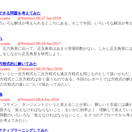
できる問題を考えてみた
oyama @Version1.00;27.Jan.2018
いろな解法が考えられるところにある。そこで今回、いろいろな解法が考
れ
oyama @Version1.00;28.Jan.2017
正六角形に比べて、正五角形はあまり登場回数がない。しかし正五角形に
しをしながら正五角形を研究しよう。
方程式的に解いてみた
oyama @Version1.00;26.Nov.2016
いうと一次方程式も二次方程式も連立方程式も同じものとして扱いがちだ
次方程式と二次方程式は全く違うものである。今回のレポートでは方程式の解
 の方程式の違いについて味わってみたい。
係
oyama @Version1.00;4.Jun.2016
コサイン、タンジェントというと覚えることが多い、難しいと生徒には嫌
る莫大な「覚えなければならないこと」をいかに効率よく、理解して覚えてい
角関数のいろいろな「覚えなければならないこと」を３つのアプローチから考
いか考えてみたい。
クティブラーニングしてみた