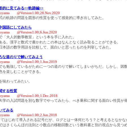
的に見てみる<<軌跡編>>
oyama @Version1.00;28.Nov.2020
式の軌跡の問題を図形の性質を使って感覚的に導き出してみた。
中国語にしてみたら
oyama @Version1.00;6.Jun.2020
で「大人的數學教室」という本を手に入れた。
ある。漢字と数式で書かれたこの本はなんとなく読み取ることができる。
日本語の数学用語を比較して、面白いと思ったものを列挙してみた。
ろな道のりで解いてみよう
oyama @Version1.00;1.Jun.2019
も勉強しているがために一つの道のりで解いてしまいがちだ。しかし、因
色を楽しむことができる。
を味わってみたい。
関する性質
oyama @Version1.00;1.Dec.2018
学の入試問題を別な数字でやってみたら、べき乗和に関する面白い性質が
いてみる
oyama @Version1.00;2.Jun.2018
てはじめて導入される記号だが、ログとは一体何だろう？と考えるとなかな
ではさくらんぼの法則と小数点の移動回数という教科書と別の視点から見つ