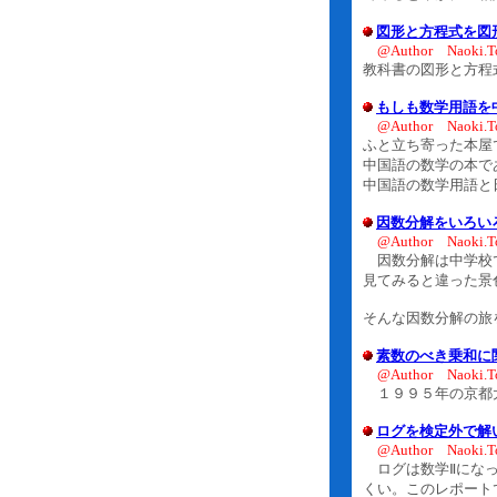
図形と方程式を図形
@Author Naoki.T
教科書の図形と方程
もしも数学用語を
@Author Naoki.T
ふと立ち寄った本屋
中国語の数学の本で
中国語の数学用語と
因数分解をいろい
@Author Naoki.T
因数分解は中学校で
見てみると違った景
そんな因数分解の旅
素数のべき乗和に
@Author Naoki.T
１９９５年の京都大
ログを検定外で解
@Author Naoki.T
ログは数学Ⅱになっ
くい。このレポート