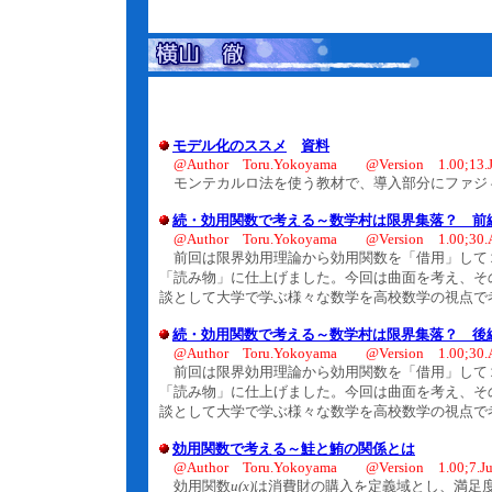
モデル化のススメ
資料
@Author Toru.Yokoyama @Version 1.00;13.J
モンテカルロ法を使う教材で、導入部分にファジ
続・効用関数で考える～数学村は限界集落？ 前
@Author Toru.Yokoyama @Version 1.00;30.A
前回は限界効用理論から効用関数を「借用」して
「読み物」に仕上げました。今回は曲面を考え、そ
談として大学で学ぶ様々な数学を高校数学の視点で
続・効用関数で考える～数学村は限界集落？ 後
@Author Toru.Yokoyama @Version 1.00;30.A
前回は限界効用理論から効用関数を「借用」して
「読み物」に仕上げました。今回は曲面を考え、そ
談として大学で学ぶ様々な数学を高校数学の視点で
効用関数で考える～鮭と鮪の関係とは
@Author Toru.Yokoyama @Version 1.00;7.Ju
効用関数
u(x)
は消費財の購入を定義域とし、満足