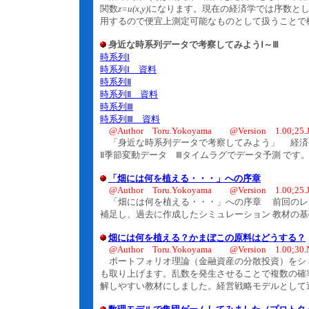
関数
z=u(x,y)
になります。現在の経済学では序数とし
用するので便宜上測定可能なものとして扱うことで
身近な時系列データで考察してみようⅠ～Ⅲ
時系列Ⅰ
時系列Ⅰ 資料
時系列Ⅱ
時系列Ⅱ 資料
時系列Ⅲ
時系列Ⅲ 資料
@Author Toru.Yokoyama @Version 1.00;25.J
「身近な時系列データで考察してみよう」 経済
Ⅱ季節変動データ Ⅲタイムラグでデータ予測 です
「畑には何を植える・・・」への序章
@Author Toru.Yokoyama @Version 1.00;25.J
「畑には何を植える・・・」への序章 前回のレポ
補足し、過去に作成したシミュレーション 教材の
畑には何を植える？かまぼこの原料はどうする？
@Author Toru.Yokoyama @Version 1.00;30.N
ポートフォリオ理論（金融資産の分散投資）をシ
も取り上げます。乱数を発生させることで複数の確
解しやすい教材にしました。経営戦略モデルとして