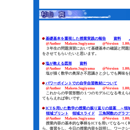
基礎基本を重視した授業実践の報告
資料
@Author Makoto.Sugiyama @Version 1.00;1
３年生の問題演習において基礎基本の確認と問題
をさせてもらいたいと思います。
塩が教える図形
資料
@Author Makoto.Sugiyama @Version 1.00;3
塩が描く数学の奥深さ不思議さと少しでも興味を
パワーポイントでの自学自習教材について
@Author Makoto.Sugiyama @Version 1.00;6
これからの学習形態の１つのモデルになる考えら
てもらえれば幸いです。
ICTを用いた数学の授業の振り返りの提案 ～領
領域プリント
領域スライド
三角関数のグラフ
@Author Makoto.Sugiyama @Version 1.00;3
授業内容の基本的な事柄をICTを用いてなるべく
ら、復習をし、今日の授業内容を説明し、ワークシ