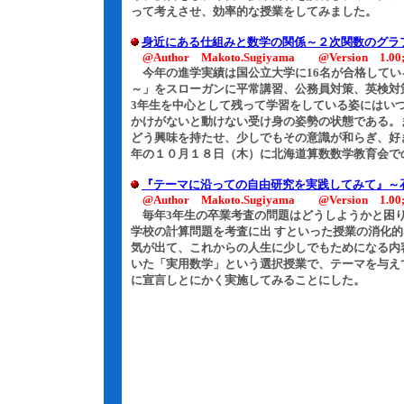
って考えさせ、効率的な授業をしてみました。
身近にある仕組みと数学の関係～２次関数のグラ
@Author Makoto.Sugiyama @Version 1.00;1
今年の進学実績は国公立大学に16名が合格している
～」をスローガンに平常講習、公務員対策、英検対
3年生を中心として残って学習をしている姿にはい
かけがないと動けない受け身の姿勢の状態である。
どう興味を持たせ、少しでもその意識が和らぎ、好
年の１０月１８日（木）に北海道算数数学教育会で
『テーマに沿っての自由研究を実践してみて』～
@Author Makoto.Sugiyama @Version 1.00;2
毎年3年生の卒業考査の問題はどうしようかと困り
学校の計算問題を考査に出 すといった授業の消化
気が出て、これからの人生に少しでもためになる内
いた「実用数学」という選択授業で、テーマを与え
に宣言しとにかく実施してみることにした。