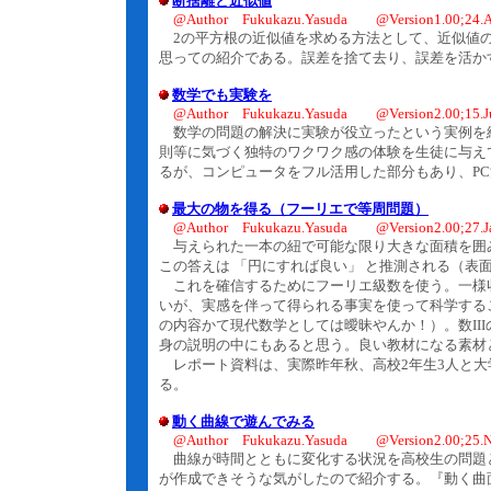
断捨離と近似値
@Author Fukukazu.Yasuda @Version1.00;24.A
2の平方根の近似値を求める方法として、近似値の
思っての紹介である。誤差を捨て去り、誤差を活か
数学でも実験を
@Author Fukukazu.Yasuda @Version2.00;15.J
数学の問題の解決に実験が役立ったという実例を
則等に気づく独特のワクワク感の体験を生徒に与え
るが、コンピュータをフル活用した部分もあり、P
最大の物を得る（フーリエで等周問題）
@Author Fukukazu.Yasuda @Version2.00;27.J
与えられた一本の紐で可能な限り大きな面積を囲
この答えは 「円にすれば良い」 と推測される（表
これを確信するためにフーリエ級数を使う。一様
いが、実感を伴って得られる事実を使って科学するこ
の内容かて現代数学としては曖昧やんか！）。数II
身の説明の中にもあると思う。良い教材になる素材
レポート資料は、実際昨年秋、高校2年生3人と大
る。
動く曲線で遊んでみる
@Author Fukukazu.Yasuda @Version2.00;25.N
曲線が時間とともに変化する状況を高校生の問題
が作成できそうな気がしたので紹介する。『動く曲