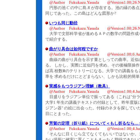
@Author Fukukazu.Yasuda @Version1.00;26.N
円形の池
C
の中に島
R
が存在する。池の縁の各点
同じであった。この島はどんな図形か?
いつも同じ動径
@Author Fukukazu.Yasuda @Version1.00;26.N
大学で文部科学省が進めるＡＰの数学の問題作成を
で紹介する。
曲がり具合は如何程ですか
@Author Fukukazu.Yasuda @Version1.00;6.Au
曲線の曲がり具合を示す量としっての曲率。近似の
る。 しかし、実際に近似円を求め、その後極限操
ば高 校数Ⅲのテリトリーになる。大学での講義をも
率を 求めるだけにとどまらない、しかも比較的簡単
実感をもつラジアン理解（教具）
@Author Fukukazu.Yasuda @Version1.00;4.Ju
目盛りをラジアン単位で振ってある（これは"分ラ
大学1 年生の講義テキストの付録として、昨年度版
ジアン器" の絵に出会った。付録のネタを探してい
目にとまった。
芳賀の定理（折り紙）について＜もし折るなら…
@Author Fukukazu.Yasuda @Version1.00;4.Ju
「そんなに目くじら立てなくてもいいではないか。
たい場所に確実に置くこともまったく期待できない