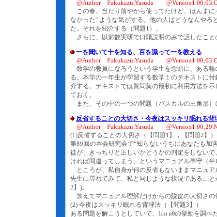
@Author Fukukazu.Yasuda @Version1.00;03.O
この春、当たり前やから使ってたけど、ほんまにそ
なかった" ような気がする。他の人はどうなんやろ
た。それを紹介する（問題1）。
さらに、以前数実研で口頭説明のみで話したことの
一を聞いて十を知る、百を識って一を教える
@Author Fukukazu.Yasuda @Version1.00;03.O
数学の教員になろうという学生を念頭に、ある種の
る。本学の一年生が学習する数学１のテキストに付
介する。テキストでは質問集の最初に利用方法を示し
ておく。
また、その中の一つの問題（パスカルの三角形）
反省することの大切さ・今夜はスッキリ眠れる
@Author Fukukazu.Yasuda @Version1.00;29.N
(1)反省することの大切さ（【問題1】，【問題2】）
第89回の本会研究会で“知らないうちにあなたも加
徒が、きっちりと正しいかどうかの判定をしないで
ければ間違ってしまう、というマニュアル墨守（半
ところが、私自身が何の反省もないままマニュア
先生に尋ねてみて、私と同じような状況であること
2】)。
加えてマニュアル理解だけからの脱皮の大切さの
(2) 今夜はスッキリ眠れる背理法（【問題3】）
ある問題を解こうとしていて、lim nθの挙動を調