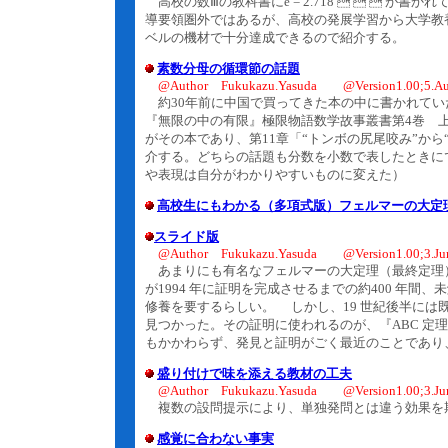
高校の数Ⅲの教科書にe = 2.718    
導要領圏外ではあるが、高校の発展学習から大学教
ベルの機材で十分達成できるので紹介する。
素数分母の循環節の話題
@Author Fukukazu.Yasuda @Version1.00;5.Au
約30年前に中国で買ってきた本の中に書かれてい
『無限の中の有限』極限物語数学故事叢書第4巻 
がその本であり、第11章「“トンボの尻尾咬み”か
介する。どちらの話題も分数を小数で表したときに
や表現は自分がわかりやすいものに変えた）
高校生にもわかる（多項式版）フェルマーの大定
スライド版
@Author Fukukazu.Yasuda @Version1.00;3.Ju
あまりにも有名なフェルマーの大定理（最終定理
が1994 年に証明を完成させるまでの約400 年
修養を要するらしい。 しかし、19 世紀後半には
見つかった。その証明に使われるのが、『ABC 定
もかかわらず、発見と証明がごく最近のことであり
盛り付けで味を添える教材の工夫
@Author Fukukazu.Yasuda @Version1.00;3.Ju
複数の設問提示により、単独発問とは違う効果を
感覚に合わない事実