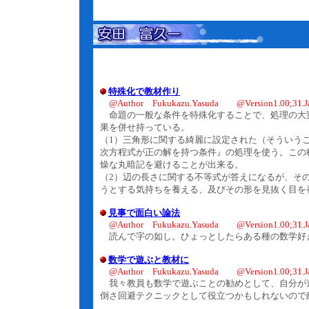
特殊化で教材作り
@Author Fukukazu.Yasuda @Version1.00;31.J
命題の一般な条件を特殊化することで、処理の大
果を併せ持っている。
（1）三角形に関する綺麗に設定された（そういう
次方程式が正の解を持つ条件』の処理を使う。この
燥な丸暗記を避けることが出来る。
（2）辺の長さに関する不等式が答えになるが、そ
うとする気持ちを養える、及びその形を見抜く目を
見事で面白い論法
@Author Fukukazu.Yasuda @Version1.00;31.J
読んで字の如し。ひょっとしたらある種の数学好
数学で遊ぶと教材に
@Author Fukukazu.Yasuda @Version1.00;31.J
我々教員も数学で遊ぶことの勧めとして、自分が
倒さ回避テクニックとして役立つかもしれないので