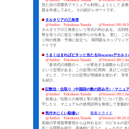
見た目の雰囲気でマニュアル利用しようとして 必
題を作成してみた。 その紹介レポートです。
タルタリアの三角形
@Author Fukukazu.Yasuda @Version1.00;30.N
タルタリアの三角形という等式の列がある。 法則
勢を培うのに役立つ教材作りが出来る。 更に、この
く時の推測・予測に役立つ。 両問題をカップリン
ートです
うまくはまればピタッと当たるDescartesデカル
@Author Fukukazu.Yasuda @Version1.00;1.Ju
『多項式の係数の＋、－が変化する個数から正の実数解
という定理がある。この定理の応用例、及びこの定
そして、フーリエの定理が増減表を使わず、 非常
を紹介。
記数法・位取り（中国語の数の読み方）/ マニュ
@Author Fukukazu.Yasuda @Version1.00;1.Ju
前者は､“位取りの発明と零の発見”について思い
守したり、マニュアルの使用説明を無視して形骸的
気付きにくい勘違い
発表スライド
@Author Fukukazu.Yasuda @Version1.00;26.J
高校の学習指導要領からは外れるが、ロピタルの定
生じる問題を紹介。具体的に言うと、x → 0 のと き