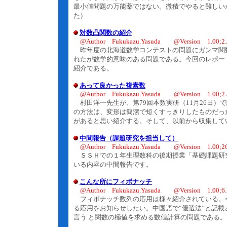
最小値問題の万能薬ではない。微積でやると難しい
た）
対数凸関数の紹介
@Author Fukukazu.Yasuda @Version 1.00;2.J
昨年度の北海道数学コンテストの問題にガンマ関数Γ
れたが数学的意味のある問題である。今回のレポートは
紹介である。
あって良かった複素数
@Author Fukukazu.Yasuda @Version 1.00;2.J
村田洋一先生が、第79回本数実研（11月26日）
の方法は、変形は簡潔で短くすっきりしたものだっ
があると思い紹介する。そして、以前から収集してい
中間報告（課題研究を担当して）
@Author Fukukazu.Yasuda @Version 1.00;26
ＳＳＨでの１年生理数科の後期授業「基礎課題研
いる内容の中間報告です。
こんな所にフィボナッチ
@Author Fukukazu.Yasuda @Version 1.00;6.
フィボナッチ数列の応用は様々紹介されている。今
る応用をお知らせしたい。中国語で“優選法”と記
言う と関数の極値を求める数値計算の問題である。