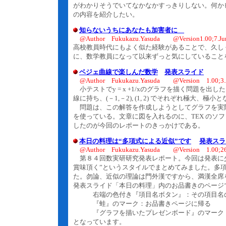
がわかりそうでいてなかなかすっきりしない。何か
の内容を紹介したい。
知らないうちにあなたも加害者に
@Author Fukukazu.Yasuda @Version1.00;7.Ju
高校教員時代にもよく似た経験があることで、久し
に、数学教員になって以来ずっと気にしていること
ベジェ曲線で楽しんだ数学
発表スライド
@Author Fukukazu.Yasuda @Version 1.00;3.
小テストでy = x +1/xのグラフを描く問題を
線に持ち、(－1,－2), (1, 2) でそれぞれ極大
問題は、この解答を作成しようとしてグラフを実際
を使っている。文章に図を入れるのに、TEX のソ
したのが今回のレポートのきっかけである。
本日の料理は“多項式による近似”です
発表スラ
@Author Fukukazu.Yasuda @Version 1.00;26.
第８４回数実研研究発表レポート。今回は発表に少
賞味頂く”というスタイルでまとめてみました。多
た。勿論、近似の理論は門外漢ですから、満漢全席
発表スライド「本日の料理」内のお品書きのページ
右端の色付き『項目名ボタン』：その項目名の
『蛙』のマーク：お品書きページに帰る
『グラフを描いたプレゼンボード』のマーク：
となっています。