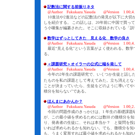
記数法に関する前振りネタ
@Author Fukukazu.Yasuda @Version 1.00;4.
10進法や2進法などの記数法の発見が以下に大切
しを紹介する。 この話しは、20年前に中国で買っ
う小噺集が編纂された。そこに収録されている「訓
数学はずっとしてきた 見える化 数学の良さ
@Author Fukukazu.Yasuda @Version 1.00;4.
最近“見える化”という言葉がよく使われる。数学
る。
＜課題研究＞オイラーの公式に端を発して
@Author Fukukazu.Yasuda @Version 1.00;4.
今年の2年生の課題研究で、いくつか生徒と話した
たものを私の課題として考えてみた。立ち消えとなっ
ことが決まっていたら、生徒をどのように導いてや
積分を知らない”である。
ほんまにあかんか？
@Author Fukukazu.Yasuda @Version 1.00;2.J
今回の問題作成のきっかけは、1 年生の基礎課題
が、この最小値を求めるためには数III の微積分
り、発表者の生徒に、それは本当か？ と疑問を投げ
いれば求められるかも知れない。でも、微積分を知
も、うまく変形すれば最小値を求められるかも知れ