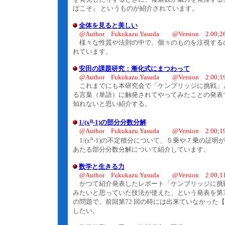
ばこそ』 というものが紹介されています。
全体を見ると美しい
@Author Fukukazu.Yasuda @Version 2.00;26
様々な性質や法則の中で、個々のものを注視するの
れています。
安田の課題研究：漸化式にまつわって
@Author Fukukazu.Yasuda @Version 2.00;19
これまでにも本研究会で「ケンブリッジに挑戦」
る言葉（単語）に触発されてやってみたことの発表
知れないと思い紹介する。
n
1/(x
-1)の部分分数分解
@Author Fukukazu.Yasuda @Version 2.00;19
n
1/(x
-1)の不定積分について、５乗や７乗の証
あたる部分分数分解について紹介しています。
数学と生きる力
@Author Fukukazu.Yasuda @Version 2.00;11
かつて紹介発表したレポート「ケンブリッジに挑戦
みたいと思っていた技法が使えた、という発表を第7
の問題で、前回第72 回の時には出来ていなかった
したい。