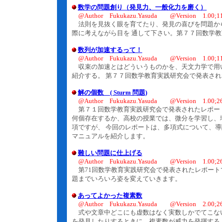
数学の問題創り（発見力、一般化力を磨く）
@Author Fukukazu.Yasuda @Version 1.00;11.
法則を見抜く眼を育てたり、発見の喜びを問題か
際に考えながら目を 通して下さい。第７７回数学
数列が加速するって！
@Author Fukukazu.Yasuda @Version 1.00;11.
収束の加速とはどういうものかを、天文力学で用
紹介する。 第７７回数学教育実践研究会で発表さ
解の個数 ( Sturm 問題)
@Author Fukukazu.Yasuda @Version 1.00;26
第７１回数学教育実践研究会で発表されたレポー
何個存在するか、高校の授業では、微分を学習し、
項ですが、 今回のレポートは、多項式について、導
マニュアルを紹介します。
難しい問題に仕上げる
@Author Fukukazu.Yasuda @Version 1.00;26
第71回数学教育実践研究会で発表されたレポート
題までいろいろ姿を変えていきます。
あってよかった複素数
@Author Fukukazu.Yasuda @Version 2.00;26
式や文章中どこにも虚数はなく実数しかでてこない
を発見したりするときに、複素数が威力を発揮する