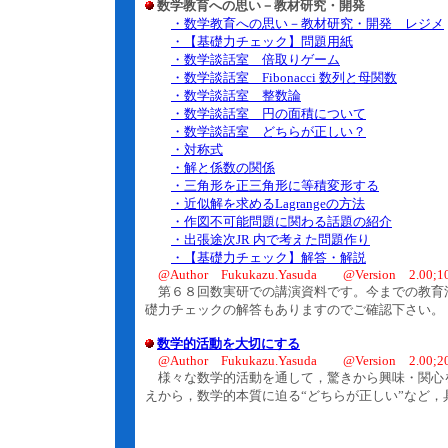
数学教育への思い－教材研究・開発
・数学教育への思い－教材研究・開発 レジメ
・【基礎力チェック】問題用紙
・数学談話室 倍取りゲーム
・数学談話室 Fibonacci 数列と母関数
・数学談話室 整数論
・数学談話室 円の面積について
・数学談話室 どちらが正しい？
・対称式
・解と係数の関係
・三角形を正三角形に等積変形する
・近似解を求めるLagrangeの方法
・作図不可能問題に関わる話題の紹介
・出張途次JR 内で考えた問題作り
・【基礎力チェック】解答・解説
@Author Fukukazu.Yasuda @Version 2.00;10
第６８回数実研での講演資料です。今までの教育
礎力チェックの解答もありますのでご確認下さい。
数学的活動を大切にする
@Author Fukukazu.Yasuda @Version 2.00;20
様々な数学的活動を通して，驚きから興味・関心を
えから，数学的本質に迫る“どちらが正しい”など