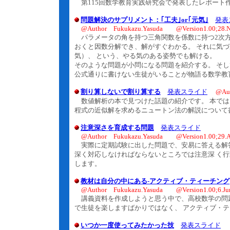
第115回数学教育実践研究会で発表したレポート
問題解決のサプリメント：｢工夫｣or｢元気｣
発表
@Author Fukukazu.Yasuda @Version1.00;28.N
パラメータの角を持つ三角関数を係数に持つ2次方
おくと因数分解でき、解がすぐわかる。 それに気
気）、 という、やる気のある姿勢でも解ける。
そのような問題が小問になる問題を紹介する。 そ
公式通りに書けない生徒がいることが物語る数学教
割り算しないで割り算する
発表スライド
@Au
数値解析の本で見つけた話題の紹介です。 本では
程式の近似解を求めるニュートン法の解説について
注意深さを育成する問題
発表スライド
@Author Fukukazu.Yasuda @Version1.00;29.A
実際に定期試験に出した問題で、安易に答える解答
深く対応しなければならないところでは注意深 く
します。
教材は自分の中にある-アクティブ・ティーチング
@Author Fukukazu.Yasuda @Version1.00;6.Ju
講義資料を作成しようと思う中で、高校数学の問題
で生徒を楽しますばかりではなく、 アクティブ・
いつか一度使ってみたかった技
発表スライド