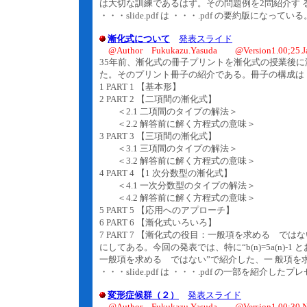
は大切な訓練であるはず。その問題例を2問紹介す 
・・・slide.pdf は ・・・.pdf の要約版になっている
漸化式について
発表スライド
@Author Fukukazu.Yasuda @Version1.00;25.J
35年前、漸化式の冊子プリントを漸化式の授業後に
た。そのプリント冊子の紹介である。冊子の構成は
1 PART 1 【基本形】
2 PART 2 【二項間の漸化式】
＜2.1 二項間のタイプの解法＞
＜2.2 解答前に解く方程式の意味＞
3 PART 3 【三項間の漸化式】
＜3.1 三項間のタイプの解法＞
＜3.2 解答前に解く方程式の意味＞
4 PART 4 【1 次分数型の漸化式】
＜4.1 一次分数型のタイプの解法＞
＜4.2 解答前に解く方程式の意味＞
5 PART 5 【応用へのアプローチ】
6 PART 6 【漸化式いろいろ】
7 PART 7 【漸化式の役目：一般項を求める ではない
にしてある。今回の発表では、特に“b(n)=5a(n)-1
一般項を求める ではない”で紹介した、一 般項
・・・slide.pdf は ・・・.pdf の一部を紹介した
変形症候群（２）
発表スライド
@Author Fukukazu.Yasuda @Version1.00;30.N