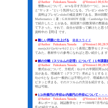
@Author Fukukazu.Yasuda @Version1.00;6.Fe
整数m,nについて、m=nを示す方法の一つに、|m-
と“ヤッタ－”という気持ちになる。プレゼン slid
資料はプレゼンslideの補足資料である。第60回数実研や
Mathematics（ 著：G.H.HARDY 出版：Cambri
で紹介したこ とがある。前回第71回数実研の懇親
て下さった。それで、自分が頑張って解けたと思う問
資料中の【問3】です。
難しい問題に仕上げる
発表スライド
@Author Fukukazu.Yasuda @Version1.00;28.N
max(a,b)={|a-b|+a+b}/2 という表現に
てみた。教材作りの参考になればと思い紹介しま す
解の分離（スツルムの定理）について（１年課題
@Author Fukukazu.Yasuda @Version1.00;28.N
整式f(x)について、方程式：f(x)=0 の半開区間 
法がある。増減表で（グラフで）求めようとする と、f(
f'(x)=0とな るxが一般的には不明なので、増減表
ピタッと求まる。そのスツルムの方法を紹介する。
明は可能。
1/2(外接円の半径)≧(内接円の半径)について・
@Author Fukukazu.Yasuda @Version1.00;3.Fe
本レポートは、雑誌数学セミナー1988年7月号の
氏)の紹介である。