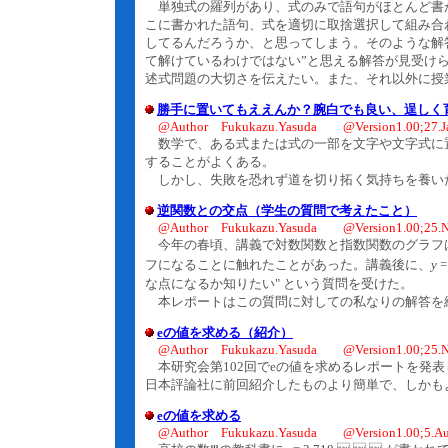
単独式の羅列があり、式のみで語句がほとんど書
こに書かれた語句、式を適切に取捨選択して組み合
してるんだろうか、と思ってしまう。そのような解
て解けているわけではない”と思える解答が見受け
述式問題の大切さを伝えたい。また、それ以外に授
勝手に置いてもええんか？腕白でも良い、逞しく
@Author Fukukazu.Yasuda @Version1.00;27.J
数学で、ある式または式の一部を文字や文字式に置
することがよくある。
しかし、失敗を恐れず道を切り拓く気持ちを養い
逆関数との交点（学生の質問で考えたこと）
@Author Fukukazu.Yasuda @Version1.00;25.N
今年の春頃、講義で対数関数と指数関数のグラフ
フになることに触れたことがあった。講義後に、
y
な点になるか知りたい" という質問を受けた。
本レポートはこの質問に対しての私なりの解答を
eの値を求める（紹介）
@Author Fukukazu.Yasuda @Version1.00;25.N
本研究会第102回でeの値を求めるレポートを発
日本評論社に前回紹介したものより簡単で、しかも
eの値を求める
@Author Fukukazu.Yasuda @Version1.00;5.Au