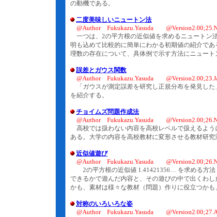
の動機である。
二度美味しいニュートン法
@Author Fukukazu.Yasuda @Version2.00;25.N
一つは、2の平方根の近似値を求めるニュートン法
明も込めて比較的に簡単にわかる初期値の紹介であ
理数の存在について、具体例で示す方法にニュート
誤差とガウス関数
@Author Fukukazu.Yasuda @Version2.00;23.J
「ガウスが測定誤差を研究し正規分布を発見した
を紹介する。
チョイムズ問題作成法
@Author Fukukazu.Yasuda @Version2.00;26.N
高校では扱わない内容を高校レベルで扱えるよう
ある。大学の内容を高校教材に変形させる教材研究
近似値遊び
@Author Fukukazu.Yasuda @Version2.00;26.N
2の平方根の近似値 1.41421356… を求める
できるかで遊んだ内容と、その遊びの中で出くわし
かも、素材は様々な教材（問題）作りに役立つかも
対称のいろいろな姿
@Author Fukukazu.Yasuda @Version2.00;27.A