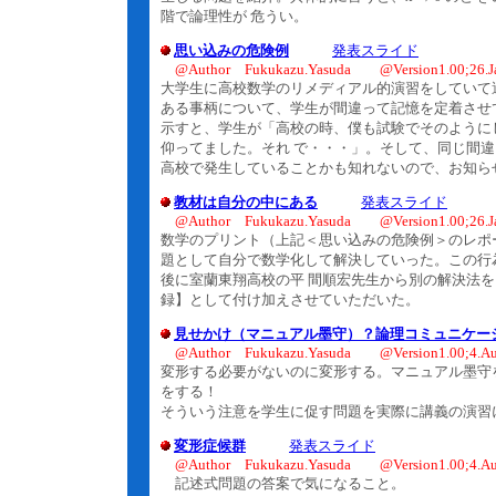
階で論理性が 危うい。
思い込みの危険例
発表スライド
@Author Fukukazu.Yasuda @Version1.00;26.J
大学生に高校数学のリメディアル的演習をしていて
ある事柄について、学生が間違って記憶を定着させ
示すと、学生が「高校の時、僕も試験でそのように
仰ってました。それ で・・・」。そして、同じ間
高校で発生していることかも知れないので、お知ら
教材は自分の中にある
発表スライド
@Author Fukukazu.Yasuda @Version1.00;26.J
数学のプリント（上記＜思い込みの危険例＞のレポ
題として自分で数学化して解決していった。この行
後に室蘭東翔高校の平 間順宏先生から別の解決法
録】として付け加えさせていただいた。
見せかけ（マニュアル墨守）？論理コミュニケー
@Author Fukukazu.Yasuda @Version1.00;4.Au
変形する必要がないのに変形する。マニュアル墨守
をする！
そういう注意を学生に促す問題を実際に講義の演習
変形症候群
発表スライド
@Author Fukukazu.Yasuda @Version1.00;4.Au
記述式問題の答案で気になること。