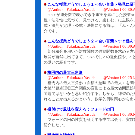
こんな授業どうでしょう１＜合い言葉＞発見に証
@Author Fukukazu.Yasuda @Version1.00;30.A
tan
x
が連分数で表示できる事実を素にした授業or
性・法則性に気づく、見つける、楽しむ、に主眼を
式・法則が定理・公式・法則になる前は、『み～ん
介です。
こんな授業どうでしょう２＜合い言葉＞すぐ遊んでみよ
@Author Fukukazu.Yasuda @Version1.00;30.A
部分積分を用いた対数関数の原始関数を求める方法
展開が自然に出てきて、ついでに
e
の近似値や、
e
の誘いの紹介です。
楕円内の最大三角形
@Author Fukukazu.Yasuda @Version1.00;25.J
楕円内の最大三角形（面積の意味での最大）を調
大値問題処理②三角関数の変形による最大値問題処
問題ではないかと思い紹介する。しかも、練習のた
れることが出来るかという、数学的興味関心から出
盛付けで風味を変える：フォードの円
@Author Fukukazu.Yasuda @Version1.00;30.N
フォードの円の性質を証明する中で出会う、実数
紹介したい。