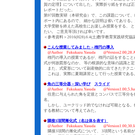
賀の定理】について出した。 実際折り紙をすれば
レポートだった。
第97回数実研（本研究会）で、この課題について、
ポート内にあるので、 細かな説明は省いてありる。
大学受験を終えた高校生にお楽しみ授業をする、 
たい。 ご意見等頂ければ幸いです。
＜参考資料＞2016(H28).6.4(土)数学教育実践研
こんな授業してみました－楕円の導入
@Author Fukukazu.Yasuda @Version2.00;28.A
楕円の導入の授業であるが、楕円の話をすることが
式が何故図形なのか、 等の根源的な意味の認識と
また、式変形について副産物的に出てきたテクニ
これは、実際に夏期講習として行った授業である
角の三等分器－深い学び
スライド
@Author Fukukazu.Yasuda @Version1.00;5.Ju
任意に与えられた角を定規とコンパスで三等分を
名。
しかし、ユークリッド的でなければ可能となる。
する教材について考えてみた。
隣接3項間漸化式（名は体を表す）
@Author Fukukazu.Yasuda @Version1.00;30.J
隣接3項間の漸化式について、 3項間という名前