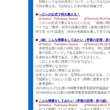
対称というものの見方について、いろいろなものが
で何を教える』でお伝えした本の紹介続編です。
ヘロンの公式で何を教える！
@Author Fukukazu.Yasuda @Version2.00;4.Ju
ヘロンの公式で教えるものといえば、「面積に関
ートでは 『数学・科学の深層心理的（表現の適否
本で見つけた話題を、自分の色眼鏡を通して見ての
（続）こんな授業をしてみたい（芳賀の定理－折
@Author Fukukazu.Yasuda @Version2.00;29.J
本研究会第118回,119回に続いて今回も、同じ題
第119回にアップしてある資料3ページの(18)
を求めると簡単である、と書いておきました。
このことを単に簡単にできるではなく、
(1)なぜ簡単になるのか
(2)どんな場合に簡単になるのか
を考えさせ、気づかせ、定理化or公式化させる、こ
で授業をしてみたいと思います（実際に授業する予
＜参考資料＞
2021(R3).11.27(土)第119回数学教育実践研究
2016(H28).6.4(土)第118回数学教育実践研究協
こんな授業をしてみたい（芳賀の定理－折り紙）
@Author Fukukazu.Yasuda @Version2.00;27.N
かつて勤務していた大学で、レポート課題として出