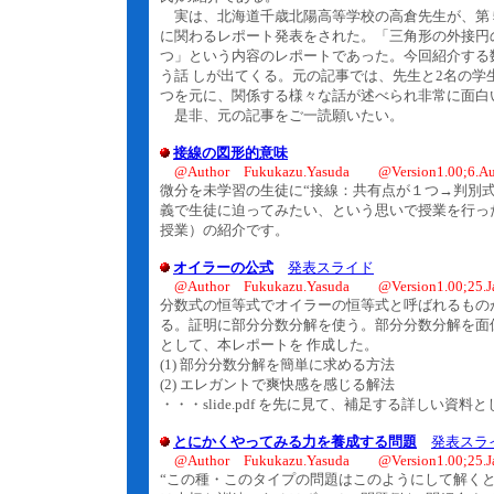
実は、北海道千歳北陽高等学校の高倉先生が、第
に関わるレポート発表をされた。「三角形の外接円の
つ」という内容のレポートであった。今回紹介する数
う話 しが出てくる。元の記事では、先生と2名の
つを元に、関係する様々な話が述べられ非常に面白
是非、元の記事をご一読願いたい。
接線の図形的意味
@Author Fukukazu.Yasuda @Version1.00;6.Au
微分を未学習の生徒に“接線：共有点が１つ→判別式
義で生徒に迫ってみたい、という思いで授業を行っ
授業）の紹介です。
オイラーの公式
発表スライド
@Author Fukukazu.Yasuda @Version1.00;25.J
分数式の恒等式でオイラーの恒等式と呼ばれるもの
る。証明に部分分数分解を使う。部分分数分解を面
として、本レポートを 作成した。
(1) 部分分数分解を簡単に求める方法
(2) エレガントで爽快感を感じる解法
・・・slide.pdf を先に見て、補足する詳しい資料
とにかくやってみる力を養成する問題
発表スラ
@Author Fukukazu.Yasuda @Version1.00;25.J
“この種・このタイプの問題はこのようにして解くと