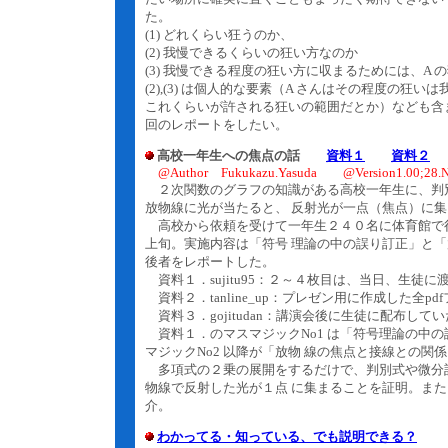
た。
(1) どれくらい狂うのか、
(2) 我慢できるくらいの狂い方なのか
(3) 我慢できる程度の狂い方に収まるためには、A
(2),(3) は個人的な要素（A さんはその程度の
これくらいが許される狂いの範囲だとか）なども含ま
回のレポートをしたい。
高校一年生への焦点の話
資料１
資料２
@Author Fukukazu.Yasuda @Version1.00;28.N
２次関数のグラフの知識がある高校一年生に、判
放物線に光が当たると、 反射光が一点（焦点）に
高校から依頼を受けて一年生２４０名に体育館で
上旬。実施内容は「符号 理論の中の誤り訂正」と
後者をレポートした。
資料１．sujitu95：２～４枚目は、当日、生徒
資料２．tanline_up：プレゼン用に作成した全pd
資料３．gojitudan：講演会後に生徒に配布して
資料１．のマスマジックNo1 は「符号理論の中
マジックNo2 以降が「放物 線の焦点と接線との関
多項式の２乗の展開をするだけで、判別式や微分
物線で反射した光が１点 に集まることを証明。ま
介。
わかってる・知っている、でも説明できる？