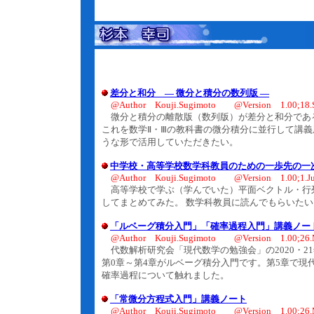
差分と和分 ― 微分と積分の数列版 ―
@Author Kouji.Sugimoto @Version 1.00;18.S
微分と積分の離散版（数列版）が差分と和分であ
これを数学Ⅱ・Ⅲの教科書の微分積分に並行して講義
うな形で活用していただきたい。
中学校・高等学校数学科教員のための一歩先の一
@Author Kouji.Sugimoto @Version 1.00;1.Ju
高等学校で学ぶ（学んでいた）平面ベクトル・行列
してまとめてみた。 数学科教員に読んでもらいたい
「ルベーグ積分入門」「確率過程入門」講義ノー
@Author Kouji.Sugimoto @Version 1.00;26.
代数解析研究会「現代数学の勉強会」の2020・2
第0章～第4章がルベーグ積分入門です。第5章で現
確率過程について触れました。
「常微分方程式入門」講義ノート
@Author Kouji.Sugimoto @Version 1.00;26.